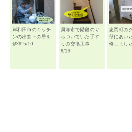
岸和田市のキッチ
貝塚市で階段のぐ
忠岡町の
ンの出窓下の壁を
らついていた手す
壁にあい
解体 5/10
りの交換工事
修しました！
6/16