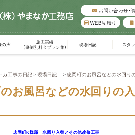
お問い合わせ・
WEB見積り
施工実績
様の声
現場日記
スタ
（事例別料金プラン集）
ナカ工事の日記
現場日記
忠岡町のお風呂などの水回りの入
町のお風呂などの水回りの
忠岡町K
様邸 水回り入替とその他改修工事