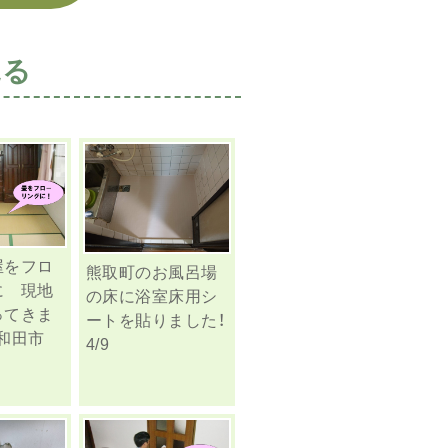
見る
屋をフロ
熊取町のお風呂場
に 現地
の床に浴室床用シ
ってきま
ートを貼りました！
和田市
4/9