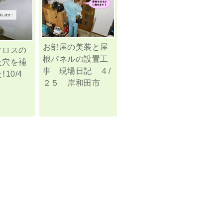
お部屋の美装と屋
クロスの
根パネルの設置工
た穴を補
事 現場日記 ４/
10/4
２５ 岸和田市