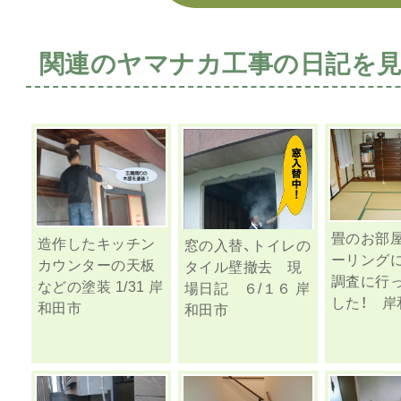
関連のヤマナカ工事の日記を
畳のお部
造作したキッチン
窓の入替、トイレの
ーリング
カウンターの天板
タイル壁撤去 現
調査に行
などの塗装 1/31 岸
場日記 ６/１６ 岸
した！ 岸
和田市
和田市