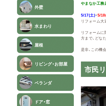
やまなか工務
外壁
5/17(土)
・
5/18
リフォーム大
水まわり
リフォームに
方まで、どな
屋根
是非、この機
リビング・お部屋
市民
ベランダ
ドア・窓