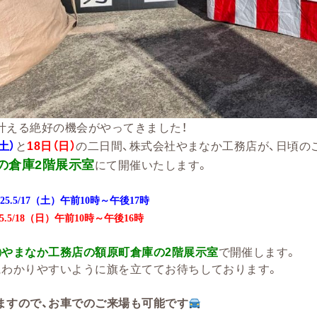
叶える絶好の機会がやってきました！
土）
と
18日（日）
の二日間、株式会社やまなか工務店が、日頃の
の倉庫2階展示室
にて開催いたします。
025.5/17（土）
午前10時～午後17時
5.5
/18（日）
午前10時～午後16時
㈱やまなか工務店の額原町倉庫の2階展示室
で開催します。
にわかりやすいように旗を立ててお待ちしております。
ますので、お車でのご来場も可能です