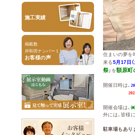
施工実績
掲載数
岸和田ナンバー１！
住まいの夢を
お客様の声
来る
5月17日（
祭
額原町
」を
開催日時は、
2
202
開催会場は、
外には、皆様
駐車場もあり