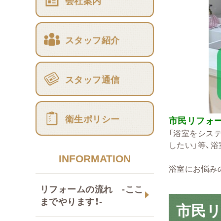
会社案内
スタッフ紹介
スタッフ通信
衛生ポリシー
市民リフォ
「浴室をシス
したい」等、
INFORMATION
浴室にお悩み
リフォームの流れ -ここ
までやります！-
市民