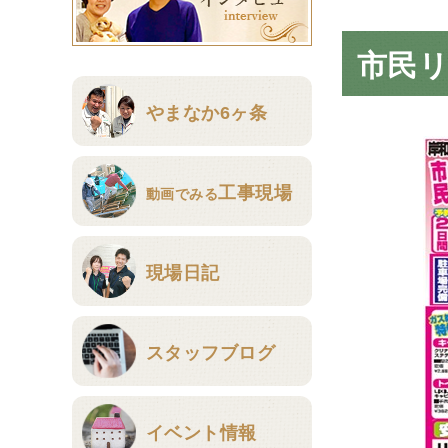
市民
やまなか6ヶ条
工事現場
動画でみる
現場日記
スタッフブログ
イベント情報