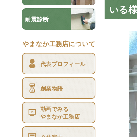
いる
耐震診断
やまなか工務店について
代表プロフィール
創業物語
動画でみる
やまなか工務店