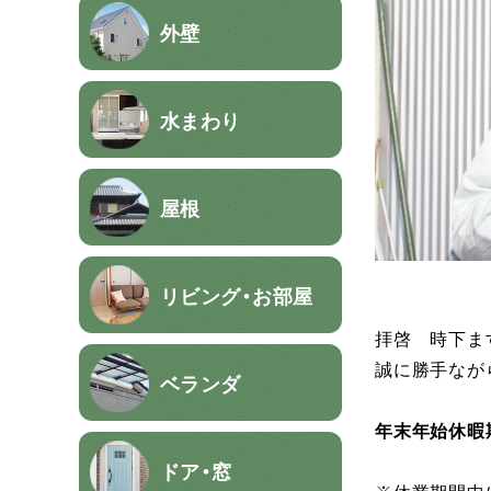
外壁
水まわり
屋根
リビング・お部屋
拝啓 時下ま
誠に勝手なが
ベランダ
年末年始休暇期
ドア・窓