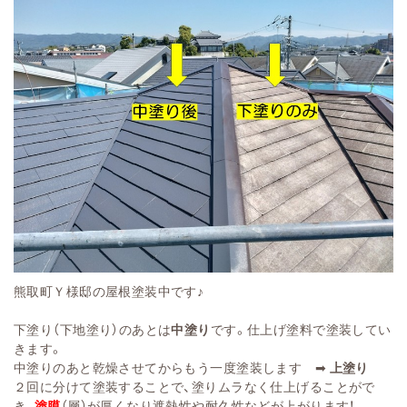
熊取町Ｙ様邸の屋根塗装中です♪
下塗り（下地塗り）のあとは
中塗り
です。仕上げ塗料で塗装してい
きます。
中塗りのあと乾燥させてからもう一度塗装します ➡
上塗り
２回に分けて塗装することで、塗りムラなく仕上げることがで
き、
塗膜
（層）
が厚くなり遮熱性や耐久性などが上がります！