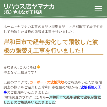
ホーム
ヤマナカ工事の日記
現場日記
岸和田市で経年劣化
して飛散した波板の張替え工事を行いました！
岸和田市で経年劣化して飛散した波
板の張替え工事を行いました！
みなさん、こんにちは
やまなか工務店です！
以前のブログで、
カーポートの
波
板飛散
のご相談をいただき現場
調査の様子をご紹介した岸和田市在住のN様から、
波板張替え工
事
のご依頼をいただきました。
(現場調査のブログはこちら➡
岸和田市で経年劣化で波板が飛散
したとのご相談をいただきました
)