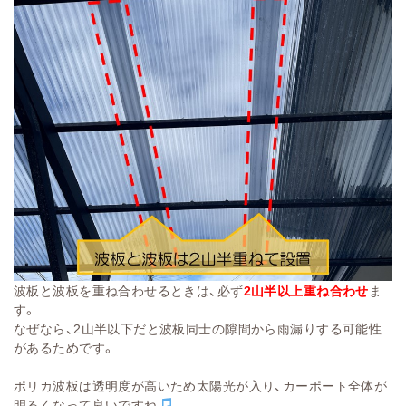
波板と波板を重ね合わせるときは、必ず
2山半以上重ね合わせ
ま
す。
なぜなら、2山半以下だと波板同士の隙間から雨漏りする可能性
があるためです。
ポリカ波板は透明度が高いため太陽光が入り、カーポート全体が
明るくなって良いですね