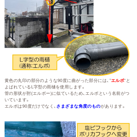
黄色の丸印の部分のような90度に曲がった部分には、”
エルボ
“と
よばれているL字型の雨樋を使用します。
管の形状が肘(エルボー)に似ているため、エルボという名前がつ
いています。
エルボは90度だけでなく、
さまざまな角度のもの
があります。