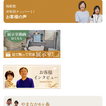
掲載数
岸和田ナンバー１！
お客様の声
やまなか6ヶ条