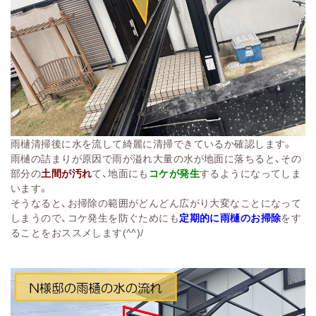
雨樋清掃後に水を流して綺麗に清掃できているか確認します。
雨樋の詰まりが原因で雨が溢れ大量の水が地面に落ちると、その
部分の
土間が汚れ
て、地面にも
コケが発生
するようになってしま
います。
そうなると、お掃除の範囲がどんどん広がり大変なことになって
しまうので、コケ発生を防ぐためにも
定期的に雨樋のお掃除
をす
ることをおススメします(^^)/