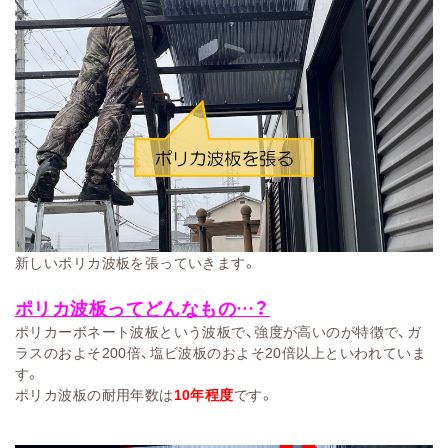
新しいポリカ波板を張っていきます。
ポリカ波板ってどんなもの…？
ポリカーボネート波板
という波板で、強度が高いのが特徴で、
ガ
ラスのおよそ200倍、塩ビ波板のおよそ20倍以上といわれていま
す。
ポリカ波板の耐用年数は
10年程度
です。