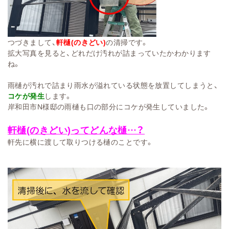
つづきまして、
軒樋(のきどい)
の清掃です。
拡大写真を見ると、どれだけ汚れが詰まっていたかわかります
ね。
雨樋が汚れで詰まり雨水が溢れている状態を放置してしまうと、
コケが発生
します。
岸和田市N様邸の雨樋も口の部分にコケが発生していました。
軒樋(のきどい)ってどんな樋…？
軒先に横に渡して取りつける樋のことです。