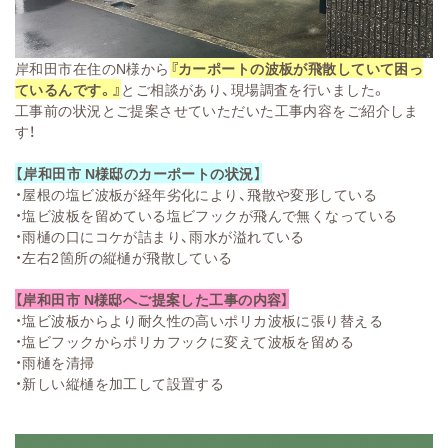
岸和田市在住のN様から
『カーポートの波板が飛散していて困っ
ているんです。』
とご相談があり、現場調査を行いました。
工事前の状況とご提案させていただいた工事内容をご紹介しま
す！
【岸和田市 N様邸のカーポートの状況】
・屋根の塩ビ波板が経年劣化により、飛散や変形している
・塩ビ波板を留めている塩ビフックが飛んで無くなっている
・雨樋の口にコケが詰まり、雨水が溢れている
・左右2箇所の縦樋が飛散している
【
岸和田市 N様邸へご提案した工事の内容
】
・塩ビ波板からより耐久性の高いポリカ波板に張り替える
・塩ビフックからポリカフックに変えて波板を留める
・雨樋を清掃
・新しい縦樋を加工して設置する