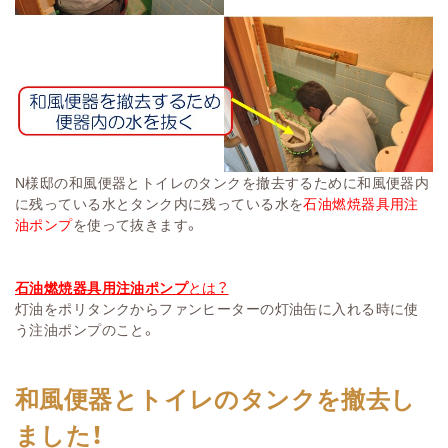
N様邸の和風便器とトイレのタンクを撤去するために和風便器内
に残っている水とタンク内に残っている水を
石油燃焼器具用注
油ポンプ
を使って抜きます。
石油燃焼器具用注油ポンプ
とは？
灯油をポリタンクからファンヒーターの灯油缶に入れる時に使
う注油ポンプのこと。
和風便器とトイレのタンクを撤去し
ました！