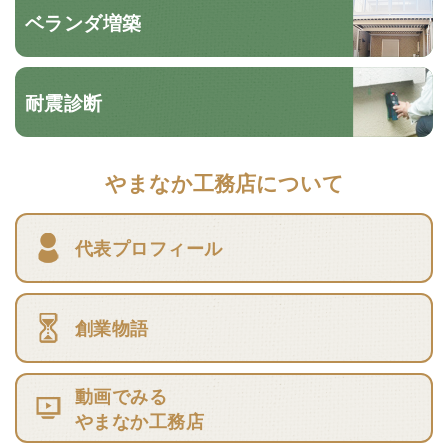
ベランダ増築
耐震診断
やまなか工務店について
代表プロフィール
創業物語
動画でみる
やまなか工務店