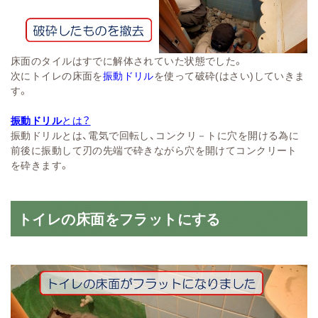
床面のタイルはすでに解体されていた状態でした。
次にトイレの床面を
振動ドリル
を使って破砕(はさい)していきま
す。
振動ドリル
とは？
振動ドリルとは、電気で回転し、コンクリ－トに穴を開ける為に
前後に振動して刃の先端で砕きながら穴を開けてコンクリート
を砕きます。
トイレの床面をフラットにする