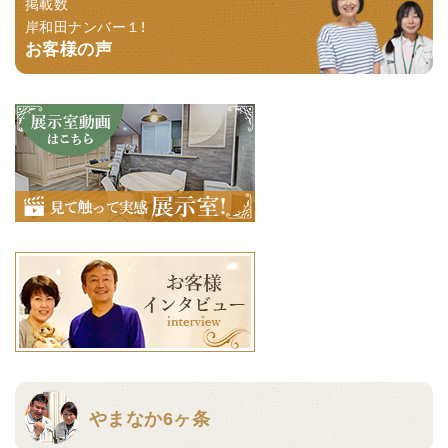
掲載数
岸和田ナンバー１！
お客様の声
やまなか6ヶ条