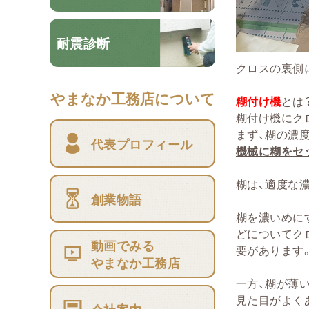
耐震診断
クロスの裏側
やまなか工務店について
糊付け機
とは
糊付け機にク
まず、糊の濃
代表プロフィール
機械に糊をセ
糊は、適度な
創業物語
糊を濃いめに
どについてク
動画でみる
要があります
やまなか工務店
一方、糊が薄
見た目がよく