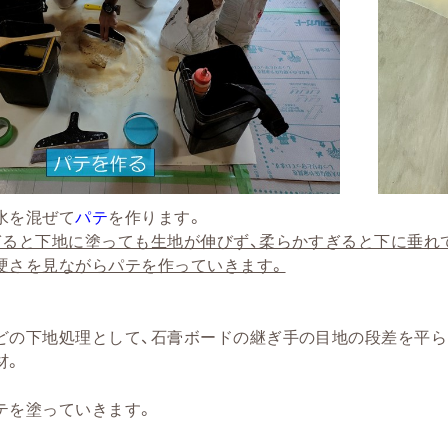
水を混ぜて
パテ
を作ります。
ぎると下地に塗っても生地が伸びず、柔らかすぎると下に垂れ
硬さを見ながらパテを作っていきます。
どの下地処理として、石膏ボードの継ぎ手の目地の段差を平ら
材。
テを塗っていきます。