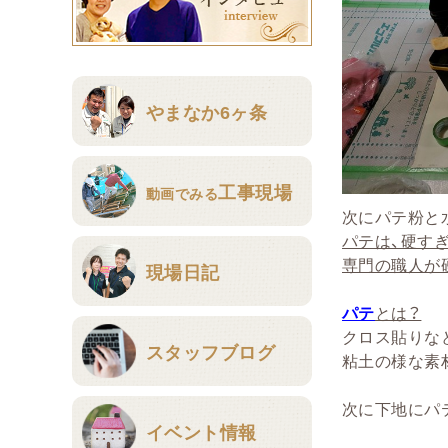
やまなか6ヶ条
工事現場
動画でみる
次にパテ粉と
パテは、硬す
専門の職人が
現場日記
パテ
とは？
クロス貼りな
スタッフブログ
粘土の様な素
次に下地にパ
イベント情報