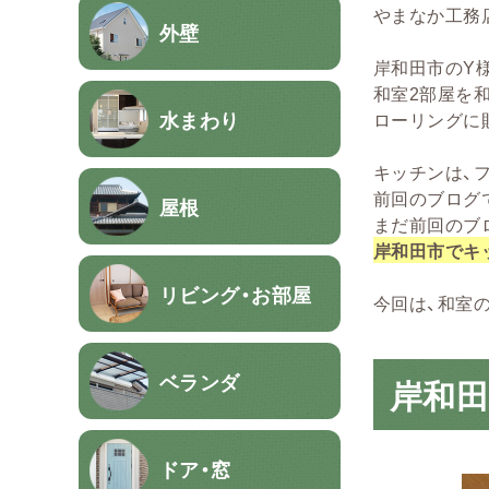
やまなか工務
外壁
岸和田市のY
和室2部屋を
水まわり
ローリングに
キッチンは、
前回のブログ
屋根
まだ前回のブ
岸和田市でキ
リビング・お部屋
今回は、和室
ベランダ
岸和
ドア・窓