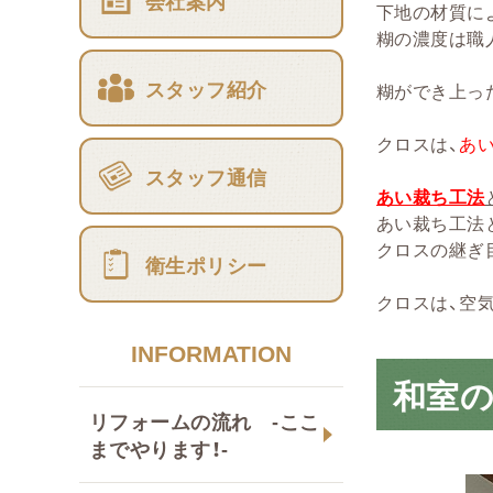
会社案内
下地の材質に
糊の濃度は職
スタッフ紹介
糊ができ上っ
クロスは、
あい
スタッフ通信
あい裁ち工法
あい裁ち工法
クロスの継ぎ
衛生ポリシー
クロスは、空
INFORMATION
和室
リフォームの流れ -ここ
までやります！-