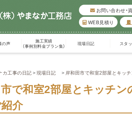
お問い合わせ・
WEB見積り
施工実績
様の声
現場日記
スタ
（事例別料金プラン集）
ナカ工事の日記
現場日記
岸和田市で和室2部屋とキッ
田市で和室2部屋とキッチン
ご紹介