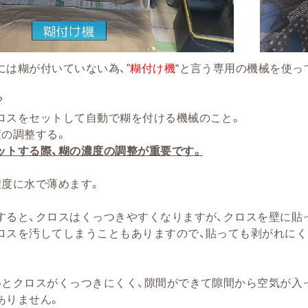
には糊が付いていない為、”
糊付け機
“と言う専用の機械を使っ
？
ロスをセットして自動で糊を付ける機械のこと。
度の調整する。
ットする際、糊の濃度の調整が重要です。
濃度に水で薄めます。
すると、クロスはくっつきやすくなりますが、クロスを壁に貼
ロスを汚してしまうこともありますので、貼っても剥がれに
。
いとクロスがくっつきにくく、隙間ができて隙間から空気が入
ありません。