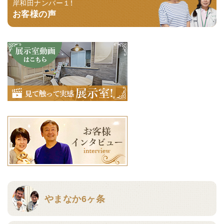
岸和田ナンバー１！
お客様の声
やまなか6ヶ条