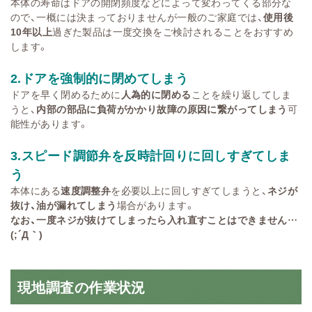
本体の寿命はドアの開閉頻度などによって変わってくる部分な
ので、一概には決まっておりませんが一般のご家庭では、
使用後
10年以上
過ぎた製品は一度交換をご検討されることをおすすめ
します。
2.ドアを強制的に閉めてしまう
ドアを早く閉めるために
人為的に閉める
ことを繰り返してしま
うと、
内部の部品に負荷がかかり故障の原因に繋がってしまう
可
能性があります。
3.スピード調節弁を反時計回りに回しすぎてしま
う
本体にある
速度調整弁
を必要以上に回しすぎてしまうと、
ネジが
抜け、油が漏れてしまう
場合があります。
なお、一度ネジが抜けてしまったら入れ直すことはできません…
(;´Д｀)
現地調査の作業状況