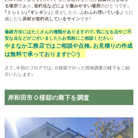
る場所
であり、
老朽化などにより傷みやすい場所
のひとつです。
「ミシミシ」「ギシギシ」
と音がしたり、
ふわふわ浮いている
ように
感じたら
床材が老朽化しているサイン
です！
修繕方法にはたくさんの種類がありますので、気になる点やご不
安な点などがございましたらお気軽にご相談ください♪
やまなか工務店ではご相談や点検、お見積りの作成
は無料で承っております(‘◇’)ゞ
さて、今回のブログでは、Ｏ様邸で行った現地調査の様子をご紹
介いたします。
岸和田市Ｏ様邸の廊下を調査