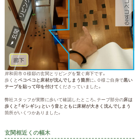
岸和田市Ｏ様邸の玄関とリビングを繋ぐ廊下です。
歩くと
ペコペコと床材が沈んでしまう箇所
に、Ｏ様ご自身で
黒い
テープを貼って印を付けて
くださっていました。
弊社スタッフが実際に歩いて確認したところ、テープ部分の
床は
歩くと「ギシギシ」という音とともに床材が大きく沈んでしまう
箇所がいくつかありました。
玄関框近くの幅木