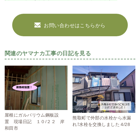
お問い合わせはこちらから
関連のヤマナカ工事の日記を見る
屋根にガルバリウム鋼板設
熊取町で外部の水栓から水漏
置 現場日記 １０/２２ 岸
れ！水栓を交換しました 4/28
和田市