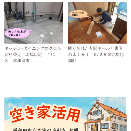
キッチン・ダイニングのクロス
擦り切れた玄関ホールと廊下
貼り替え 現場日記 ４/１
の床上張り ９/２８泉北郡忠
８ 岸和田市
岡町