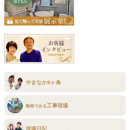
やまなか6ヶ条
工事現場
動画でみる
現場日記