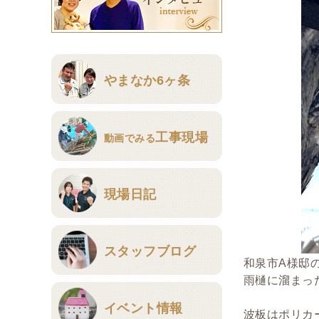
やまなか6ヶ条
工事現場
動画でみる
現場日記
スタッフブログ
和泉市A様邸
雨樋に溜まっ
イベント情報
波板はポリカ