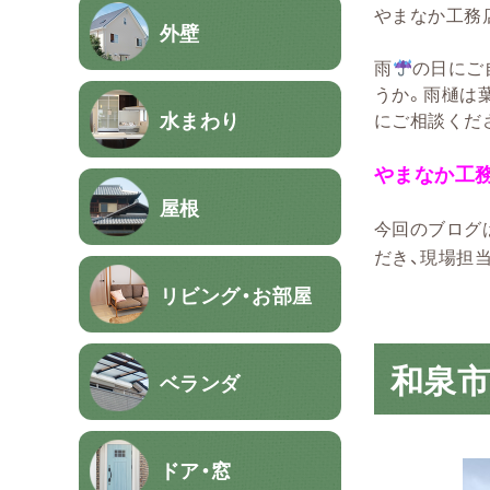
やまなか工務
外壁
雨
の日にご
うか。雨樋は
水まわり
にご相談くだ
やまなか工
屋根
今回のブログ
だき、現場担
リビング・お部屋
和泉市
ベランダ
ドア・窓