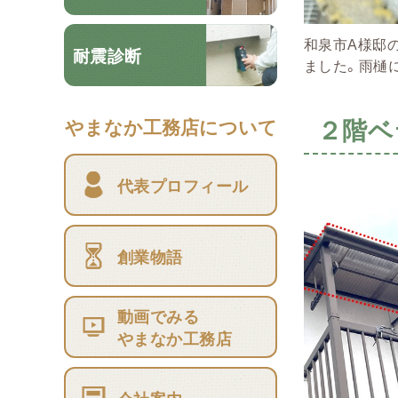
和泉市A様邸
耐震診断
ました。雨樋
２階ベ
やまなか工務店について
代表プロフィール
創業物語
動画でみる
やまなか工務店