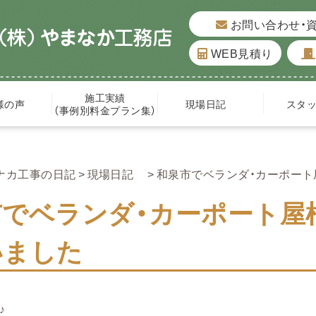
お問い合わせ・
WEB見積り
施工実績
様の声
現場日記
スタ
（事例別料金プラン集）
ナカ工事の日記
現場日記
和泉市でベランダ・カーポー
市でベランダ・カーポート屋
いました
♪