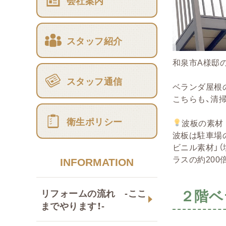
会社案内
スタッフ紹介
和泉市A様邸
スタッフ通信
ベランダ屋根
こちらも、清
衛生ポリシー
波板の素材
波板は駐車場
ビニル素材」
ラスの約20
INFORMATION
２階ベ
リフォームの流れ -ここ
までやります！-