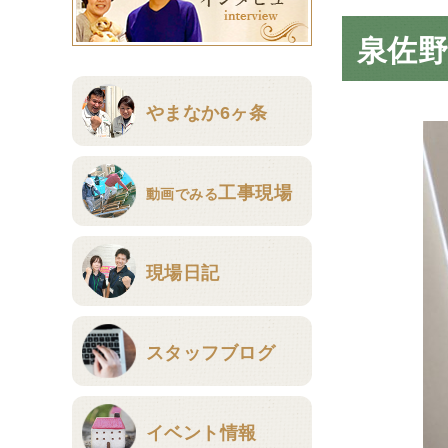
泉佐野
やまなか6ヶ条
工事現場
動画でみる
現場日記
スタッフブログ
イベント情報