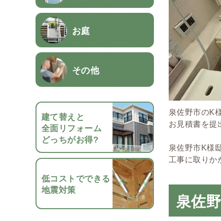
お庭
その他
泉佐野市のK
建て替えと
お見積書を提
全面リフォーム
どっちがお得?
泉佐野市K様
工事に取りか
低コストでできる
地震対策
泉佐野