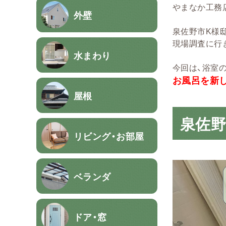
やまなか工務
外壁
泉佐野市K様
現場調査に行
水まわり
今回は、浴室
お風呂を新
屋根
泉佐
リビング・お部屋
ベランダ
ドア・窓