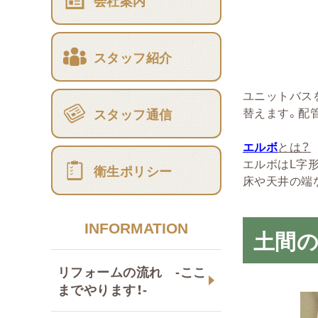
会社案内
スタッフ紹介
ユニットバス
替えます。配
スタッフ通信
エルボ
とは？
エルボはL字
衛生ポリシー
床や天井の端
INFORMATION
土間
リフォームの流れ -ここ
までやります！-