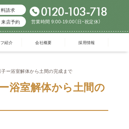
資料請求
営業時間 9:00-19:00（日・祝定休）
来店予約
ッフ紹介
会社概要
採用情報
様子ー浴室解体から土間の完成まで
ー浴室解体から土間の