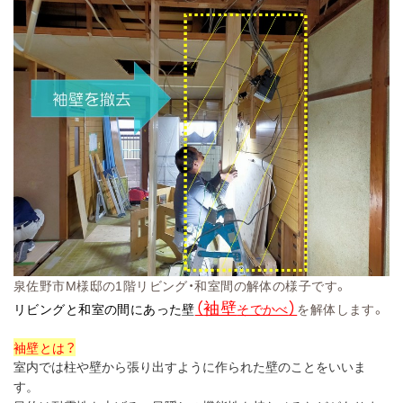
泉佐野市M様邸の1階リビング・和室間の解体の様子です。
（
袖壁
）
リビングと和室の間にあった壁
そでかべ
を解体します。
袖壁とは？
室内では柱や壁から張り出すように作られた壁のことをいいま
す。