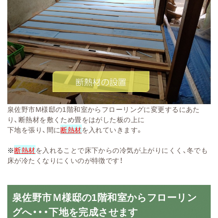
泉佐野市M様邸の1階和室からフローリングに変更するにあた
り、断熱材を敷くため畳をはがした板の上に
下地を張り、間に
断熱材
を入れていきます。
※
断熱材
を入れることで床下からの冷気が上がりにくく、冬でも
床が冷たくなりにくいのが特徴です！
泉佐野市Ｍ様邸の1階和室からフローリン
グへ・・・下地を完成させます