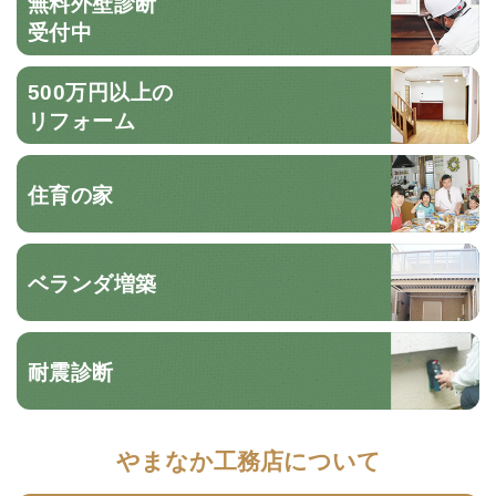
無料外壁診断
受付中
500万円以上の
リフォーム
住育の家
ベランダ増築
耐震診断
やまなか工務店について