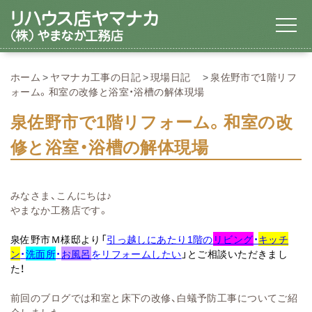
ホーム
ヤマナカ工事の日記
現場日記
泉佐野市で1階リフ
ォーム。和室の改修と浴室・浴槽の解体現場
泉佐野市で1階リフォーム。和室の改
修と浴室・浴槽の解体現場
みなさま、こんにちは♪
やまなか工務店です。
泉佐野市Ｍ様邸より「
引っ越しにあたり1階の
リビング
・
キッチ
ン
・
洗面所
・
お風呂
をリフォームしたい
」とご相談いただきまし
た！
前回のブログでは和室と床下の改修、白蟻予防工事についてご紹