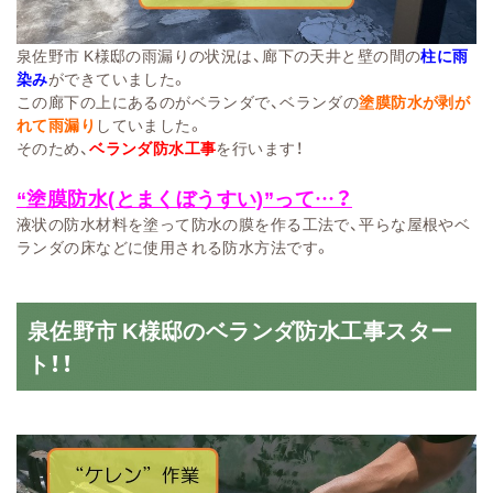
泉佐野市 K様邸の雨漏りの状況は、廊下の天井と壁の間の
柱に雨
染み
ができていました。
この廊下の上にあるのがベランダで、ベランダの
塗膜防水が剥が
れて雨漏り
していました。
そのため、
ベランダ防水工事
を行います！
“塗膜防水(とまくぼうすい)”って…？
液状の防水材料を塗って防水の膜を作る工法で、平らな屋根やベ
ランダの床などに使用される防水方法です。
泉佐野市 K様邸のベランダ防水工事スター
ト！！