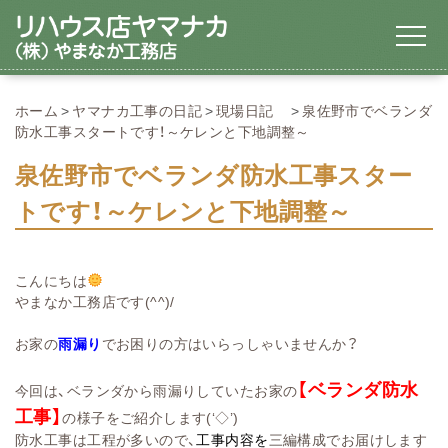
ホーム
ヤマナカ工事の日記
現場日記
泉佐野市でベランダ
防水工事スタートです！～ケレンと下地調整～
泉佐野市でベランダ防水工事スター
トです！～ケレンと下地調整～
こんにちは
やまなか工務店です(^^)/
お家の
雨漏り
でお困りの方はいらっしゃいませんか？
【ベランダ防水
今回は、ベランダから雨漏りしていたお家の
工事
】
の様子をご紹介します(‘◇’)ゞ
防水工事は工程が多いので、
工事内容を
三編構成でお届けします