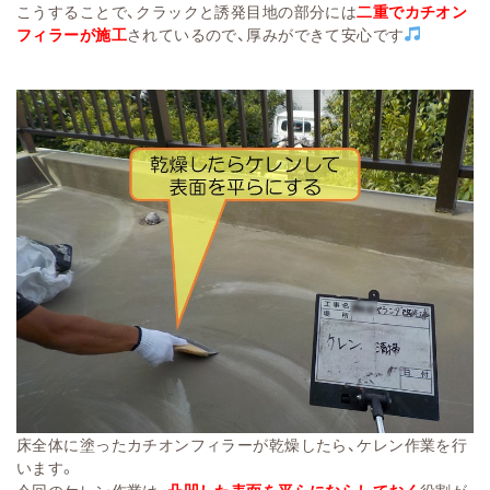
こうすることで、クラックと誘発目地の部分には
二重でカチオン
フィラーが施工
されているので、厚みができて安心です
床全体に塗ったカチオンフィラーが乾燥したら、ケレン作業を行
います。
今回のケレン作業は、
凸凹した表面を平らにならしておく
役割が