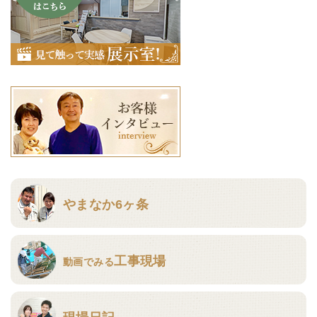
やまなか6ヶ条
工事現場
動画でみる
現場日記