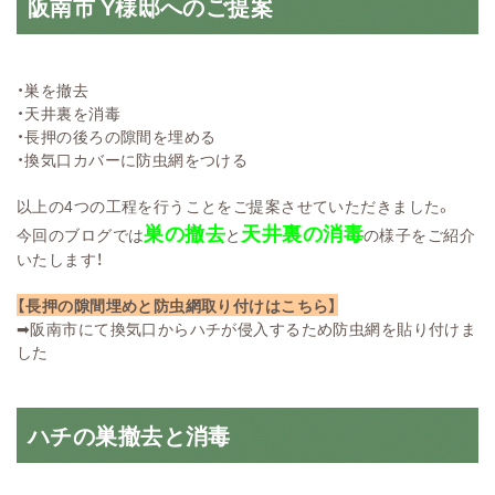
阪南市 Y様邸へのご提案
・巣を撤去
・天井裏を消毒
・長押の後ろの隙間を埋める
・換気口カバーに防虫網をつける
以上の4つの工程を行うことをご提案させていただきました。
巣の撤去
天井裏の消毒
今回のブログでは
と
の様子をご紹介
いたします！
【長押の隙間埋めと防虫網取り付けはこちら】
➡
阪南市にて換気口からハチが侵入するため防虫網を貼り付けま
した
ハチの巣撤去と消毒