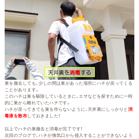
巣を撤去しても、少しの間は巣があった場所にハチが戻ってくる
ことがあります。
このハチは巣を駆除しているときに、エサなどを探すために一時
的に巣から離れていたハチです。
ハチが戻ってきても巣を作らないように、天井裏にしっかりと
消
毒液を散布
しておきました！
以上でハチの巣撤去と消毒が完了です！
次回のブログで、ハチが換気口から侵入することができないよう