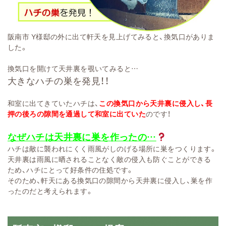
阪南市 Y様邸の外に出て軒天を見上げてみると、換気口がありま
した。
換気口を開けて天井裏を覗いてみると…
大きなハチの巣を発見！！
和室に出てきていたハチは、
この換気口から天井裏に侵入し、長
押の後ろの隙間を通過して和室に出ていた
のです！
なぜハチは天井裏に巣を作ったの…
ハチは敵に襲われにくく雨風がしのげる場所に巣をつくります。
天井裏は雨風に晒されることなく敵の侵入も防ぐことができる
ため、ハチにとって好条件の住処です。
そのため、軒天にある換気口の隙間から天井裏に侵入し、巣を作
ったのだと考えられます。