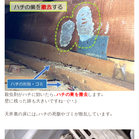
殺虫剤がハチに効いたら、
ハチの巣を撤去
します。
壁に残った跡も大きいですね…(・・;)
天井裏の床には、ハチの死骸やゴミが散乱しています。