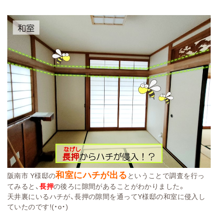
和室にハチが出る
阪南市 Y様邸の
ということで調査を行っ
てみると、
長押
の後ろに隙間があることがわかりました。
天井裏にいるハチが、長押の隙間を通ってY様邸の和室に侵入し
ていたのです!(・o・)