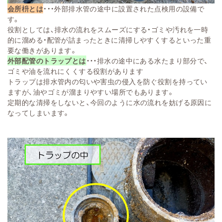
会所枡とは
・・・外部排水管の途中に設置された点検用の設備で
す。
役割としては、排水の流れをスムーズにする・ゴミや汚れを一時
的に溜める・配管が詰まったときに清掃しやすくするといった重
要な働きがあります。
外部配管のトラップとは
・・・排水の途中にある水たまり部分で、
ゴミや油を流れにくくする役割があります
トラップは排水管内の匂いや害虫の侵入を防ぐ役割を持ってい
ますが、油やゴミが溜まりやすい場所でもあります。
定期的な清掃をしないと、今回のように水の流れを妨げる原因に
なってしまいます。