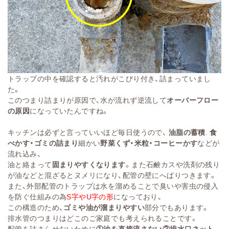
トラップの中を確認すると汚れがこびり付き、詰まっていまし
た。
このつまり詰まりが原因で、水が流れず逆流して
オーバーフロー
の原因
になっていたんですね。
キッチンは必ずと言っていいほど毎日使うので、
油脂の蓄積
.
食
べかす・ゴミの詰まり
細かい
野菜くず・米粒・コーヒーかす
などが
流れ込み、
油と絡まって
固まりやすくなります
。また石鹸カスや洗剤の残り
が油などと混ざるとヌメリになり、配管の壁にへばりつきます。
また、外部配管のトラップは水を溜めることで臭いや害虫の侵入
を防ぐ仕組みの為
S字やU字の形
になっており、
この構造のため、
ゴミや油が溜まりやすい
部分でもあります。
排水管のつまりはどこのご家庭でも考えられることです。
配管を詰まらせないために
①油を直接流さない②
排水口ネット