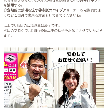
を活用
する。
③
定期的に熱湯を流す
④市販のパイプクリーナー
を定期的に使
うなどご自身で出来る対策もしてみてくださいね。
以上でU様邸の辺場調査は終了です。
次回のブログで、水漏れ修繕工事の様子をお伝えさせていただき
ます。