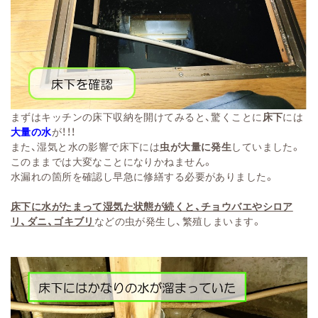
まずはキッチンの床下収納を開けてみると、驚くことに
床下
には
大量の水
が！！！
また、湿気と水の影響で床下には
虫が大量に発生
していました。
このままでは大変なことになりかねません。
水漏れの箇所を確認し早急に修繕する必要がありました。
床下に水がたまって湿気た状態が続くと、チョウバエやシロア
リ、ダニ、ゴキブリ
などの虫が発生し、繁殖しまいます。