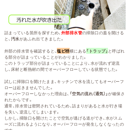
詰まっている箇所を探すため、
外部排水管
の掃除口の蓋を開ける
と、
汚水
があふれ出てきました。
外部の排水管を確認すると、
塩ビ枡
横にある
「トラップ」
と呼ばれ
る部分が詰まっていることがわかりました。
このトラップ部分が詰まっていることにより、水が流れず逆流
し、床材と断熱材の間でオーバーフローしている状態でした。
試しに掃除口を開けたまま、キッチンで水を流してもオーバーフ
ローは起きませんでした。
オーバーフローしなかった理由は、
「空気の流れ（通気）」
が確保さ
れたからです。
通常、排水管は密閉されているため、詰まりがあると水が行き場
を失い、逆流してしまいます。
しかし、掃除口を開けたことで空気が逃げる道ができ、水がスム
ーズに流れるようになり、オーバーフローが発生しなくなったの