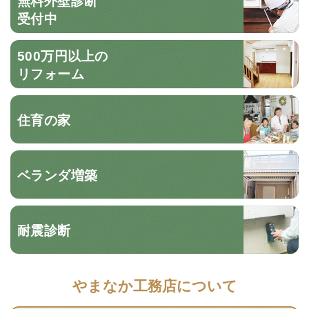
無料外壁診断
受付中
500万円以上の
リフォーム
住育の家
ベランダ増築
耐震診断
やまなか工務店について