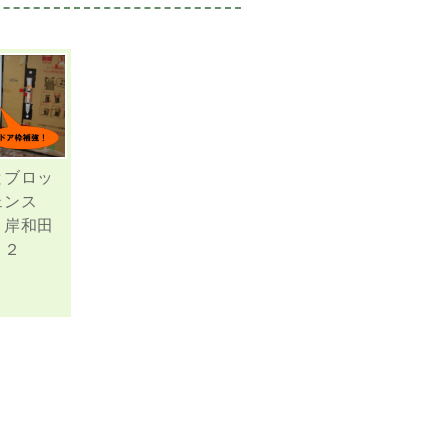
とブロッ
ェンス
 岸和田
．２