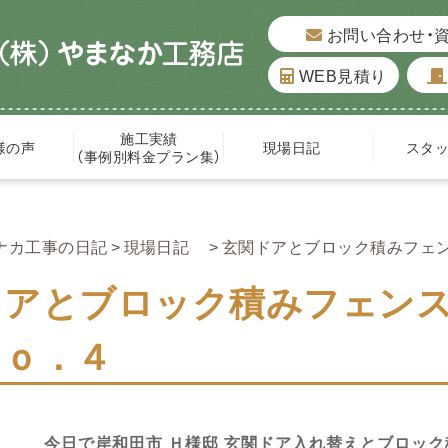
お問い合わせ・
WEB見積り
施工実績
様の声
現場日記
スタ
（事例別料金プラン集）
ナカ工事の日記
現場日記
玄関ドアとブロック積みフェ
ドアとブロック積みフェン
Ｎｏ．４
今日で岸和田市 Ｈ様邸 玄関ドア入れ替えとブロック