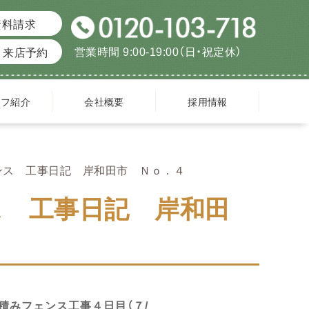
資料請求
営業時間 9:00-19:00（日・祝定休）
来店予約
ッフ紹介
会社概要
採用情報
ンス 工事日記 岸和田市 Ｎｏ．４
ス 工事日記 岸和田
積みフェンス工事４日目（７/