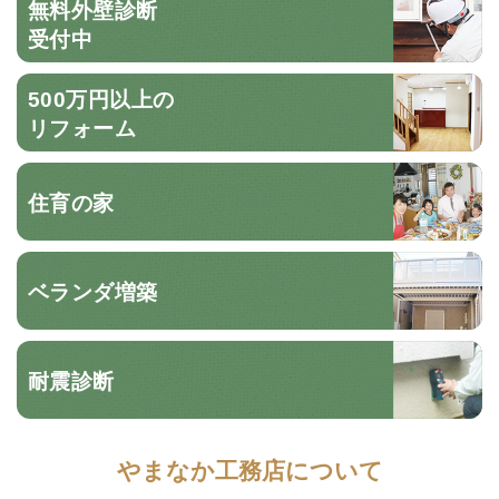
無料外壁診断
受付中
500万円以上の
リフォーム
住育の家
ベランダ増築
耐震診断
やまなか工務店について