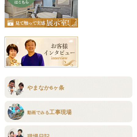
やまなか6ヶ条
工事現場
動画でみる
現場日記