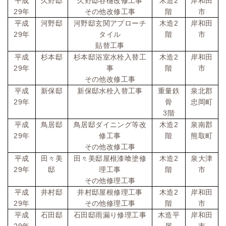
2
平成
久野邸
久野邸谷樋改修工事
木造
岸和田
29
年
その他改修工事
階
市
2
平成
河野邸
河野邸玄関アプローチ
木造
岸和田
29
年
タイル
階
市
貼替工事
2
平成
杉本邸
杉本邸浴室水栓入替工
木造
岸和田
29
年
事
階
市
その他改修工事
平成
新保邸
新保邸水栓入替工事
重量鉄
泉北郡
29
年
骨
忠岡町
3
階
2
平成
鳥居邸
鳥居邸ダイニング等改
木造
泉南郡
29
年
修工事
階
熊取町
その他改修工事
2
平成
田々美
田々美邸屋根漆喰塗修
木造
泉大津
29
年
邸
理工事
階
市
その他修理工事
2
平成
井村邸
井村邸屋根修理工事
木造
岸和田
29
年
その他修理工事
階
市
平成
石田邸
石田邸雨漏り修理工事
木造平
岸和田
29