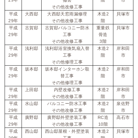
年
撤去
階
市
その他改修工事
2
平成
大西邸
大西邸天窓雨漏修理
木造
貝塚市
29
年
その他改修工事
階
平成
古賀邸
古賀邸バルコニー防水
重量鉄
貝塚市
29
年
工事
骨造
3
その他改修工事
階
2
平成
浅利邸
浅利邸浴室換気扇入替
木造
岸和田
29
年
工事
階
市
その他修理工事
2
平成
坂本邸
坂本邸インターホン取
木造
岸和田
29
年
替工事
階
市
その他修理工事
2
平成
上田邸
内壁改修工事
木造
岸和田
29
年
その他改修工事
階
市
2
平成
水山邸
バルコニー防水工事
木造
泉佐野
29
年
その他改修工事
階
市
RC
平成
廣野邸
廣野邸外壁塗装工事
造
高石市
29
10
年
その他改修工事
階
2
平成
西山邸
西山邸屋根・外壁塗装
木造
貝塚市
29