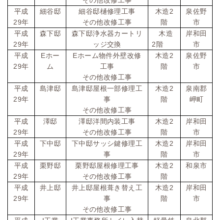
その他改修工事
2
平成
細谷邸
細谷邸樋修理工事
木造
泉佐野
29
年
その他改修工事
階
市
平成
森下邸
森下邸浄水器カートリ
木造
岸和田
29
2
年
ッジ交換
階
市
E
E
2
平成
ホー
ホーム物件外壁改修
木造
泉佐野
29
年
ム
工事
階
市
その他改修工事
2
平成
島津邸
島津邸屋根一部修理工
木造
泉南郡
29
年
事
階
岬町
その他改修工事
2
平成
澤邸
澤邸洋間内装工事
木造
岸和田
29
年
その他改修工事
階
市
2
平成
下中邸
下中邸サッシ鍵修理工
木造
岸和田
29
年
事
階
市
2
平成
栗野邸
栗野邸屋根修理工事
木造
和泉市
29
年
その他改修工事
階
2
平成
井上邸
井上邸屋根葺き替え工
木造
岸和田
29
年
事
階
市
その他改修工事