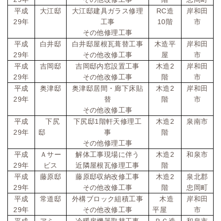
RC
平成
大江邸
大江邸建具ガラス修理
造
岸和田
29
10
年
工事
階
市
その他修理工事
平成
白井邸
白井邸屋根瓦葺替工事
木造平
岸和田
29
年
その他改修工事
屋
市
2
平成
吉岡邸
吉岡邸内窓設置工事
木造
岸和田
29
年
その他改修工事
階
市
2
平成
奥津邸
奥津邸居間・廊下床貼
木造
岸和田
29
年
替
階
市
その他改修工事
1
2
平成
下尻
下尻邸
階軒天修理工
木造
泉南市
29
年
邸
事
階
その他修理工事
2
平成
Ａサー
解体工事現場に伴う
木造
和泉市
29
年
ビス
近隣屋根瓦修理工事
階
2
平成
藤原邸
藤原邸収納改修工事
木造
泉北郡
29
年
その他改修工事
階
忠岡町
平成
常道邸
外構ブロック組積工事
木造
岸和田
29
年
その他改修工事
平屋
市