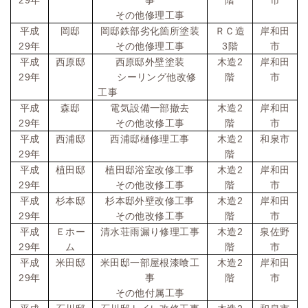
年
事
階
市
その他修理工事
平成
岡邸
岡邸鉄部劣化箇所塗装
ＲＣ造
岸和田
29
3
年
その他修理工事
階
市
2
平成
西原邸
西原邸外壁塗装
木造
岸和田
29
年
シーリング他改修
階
市
工事
2
平成
森邸
電気設備一部撤去
木造
岸和田
29
年
その他改修工事
階
市
2
平成
西浦邸
西浦邸樋修理工事
木造
和泉市
29
年
階
2
平成
植田邸
植田邸浴室改修工事
木造
岸和田
29
年
その他改修工事
階
市
2
平成
杉本邸
杉本邸外壁改修工事
木造
岸和田
29
年
その他改修工事
階
市
2
平成
Ｅホー
清水荘雨漏り修理工事
木造
泉佐野
29
年
ム
階
市
2
平成
米田邸
米田邸一部屋根漆喰工
木造
岸和田
29
年
事
階
市
その他付属工事