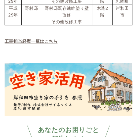
29
年
その他改修工事
階
忠岡町
2
平成
野村邸
野村邸既存繊維塗り壁
木造
岸和田
29
年
改修
階
市
その他改修工事
工事担当経歴一覧はこちら
あなたのお困りごと