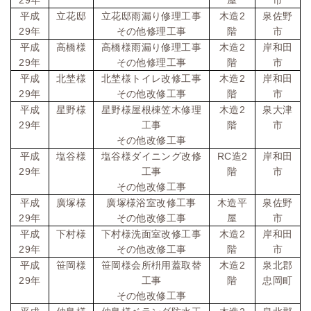
年
屋
市
2
平成
立花邸
立花邸雨漏り修理工事
木造
泉佐野
29
年
その他修理工事
階
市
2
平成
高橋様
高橋様雨漏り修理工事
木造
岸和田
29
年
その他修理工事
階
市
2
平成
北埜様
北埜様トイレ改修工事
木造
岸和田
29
年
その他改修工事
階
市
2
平成
星野様
星野様屋根棟笠木修理
木造
泉大津
29
年
工事
階
市
その他改修工事
RC
2
平成
塩谷様
塩谷様ダイニング改修
造
岸和田
29
年
工事
階
市
その他改修工事
平成
廣塚様
廣塚様浴室改修工事
木造平
泉佐野
29
年
その他改修工事
屋
市
2
平成
下村様
下村様洗面室改修工事
木造
岸和田
29
年
その他改修工事
階
市
2
平成
笹岡様
笹岡様会所枡用蓋取替
木造
泉北郡
29
年
工事
階
忠岡町
その他改修工事