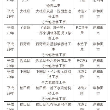
年
テム
ル
平屋
忠岡町
修理工事
2
平成
大植邸
大植邸風呂・洗面室改
木造
岸和田
29
年
修工事
階
市
その他改修工事
5
RC
平成
Ｙ倉庫
Ｙ倉庫（
号等）
造平
岸和田
29
年
一部東側躯体雨漏り修
屋
市
理工事
平成
西野邸
西野邸外壁杉板張替工
木造平
岸和田
29
年
事
屋
市
その他改修工事
RC
2
平成
氏原邸
氏原邸外水栓改修工事
造
岸和田
29
年
その他改修工事
階
市
2
平成
下園邸
下園邸トイレ表示錠取
木造
岸和田
29
年
替工事
階
市
その他修理工事
2
平成
植田邸
植田邸一部下水設備切
木造
岸和田
29
年
替工事
階
市
その他改修工事
2
平成
前田邸
前田邸既存樋清掃作業
木造
岸和田
29
年
階
市