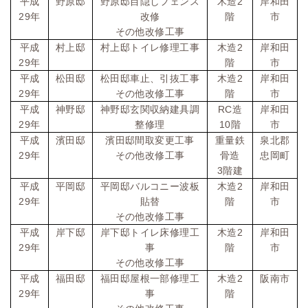
2
平成
野原邸
野原邸目隠しフェンス
木造
岸和田
29
年
改修
階
市
その他改修工事
2
平成
村上邸
村上邸トイレ修理工事
木造
岸和田
29
年
階
市
2
平成
松田邸
松田邸車止、引抜工事
木造
岸和田
29
年
その他改修工事
階
市
RC
平成
神野邸
神野邸玄関収納建具調
造
岸和田
29
10
年
整修理
階
市
平成
濱田邸
濱田邸間取変更工事
重量鉄
泉北郡
29
年
その他改修工事
骨造
忠岡町
3
階建
2
平成
平岡邸
平岡邸バルコニー波板
木造
岸和田
29
年
貼替
階
市
その他改修工事
2
平成
岸下邸
岸下邸トイレ床修理工
木造
岸和田
29
年
事
階
市
その他改修工事
2
平成
福田邸
福田邸屋根一部修理工
木造
阪南市
29
年
事
階