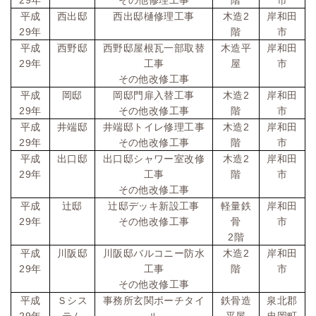
年
その他修理工事
階
市
2
平成
西出邸
西出邸樋修理工事
木造
岸和田
29
年
階
市
平成
西野邸
西野邸屋根瓦一部取替
木造平
岸和田
29
年
工事
屋
市
その他改修工事
2
平成
岡邸
岡邸門扉入替工事
木造
岸和田
29
年
その他改修工事
階
市
2
平成
井端邸
井端邸トイレ修理工事
木造
岸和田
29
年
その他改修工事
階
市
2
平成
出口邸
出口邸シャワー室改修
木造
岸和田
29
年
工事
階
市
その他改修工事
平成
辻邸
辻邸デッキ新設工事
軽量鉄
岸和田
29
年
その他改修工事
骨
市
2
階
2
平成
川阪邸
川阪邸バルコニー防水
木造
岸和田
29
年
工事
階
市
その他改修工事
平成
Ｓシス
事務所玄関ポーチタイ
鉄骨造
泉北郡
29