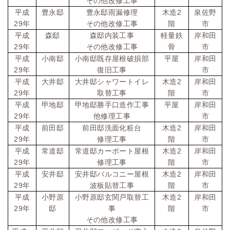
その他改修工事
2
平成
豊永邸
豊永邸雨漏修理
木造
泉佐野
29
年
その他改修工事
階
市
平成
森邸
森邸内装工事
軽量鉄
岸和田
29
年
その他改修工事
骨
市
平成
小南邸
小南邸既存屋根破損部
平屋
岸和田
29
年
復旧工事
市
2
平成
大井邸
大井邸シャワートイレ
木造
岸和田
29
年
取替工事
階
市
平成
甲地邸
甲地邸勝手口造作工事
平屋
岸和田
29
年
他修理工事
市
2
平成
前田邸
前田邸洗面化粧台
木造
岸和田
29
年
修理工事
階
市
2
平成
常道邸
常道邸カーポート屋根
木造
岸和田
29
年
修理工事
階
市
2
平成
安井邸
安井邸バルコニー屋根
木造
岸和田
29
年
波板貼替工事
階
市
2
平成
小野原
小野原邸玄関戸取替工
木造
岸和田
29
年
邸
事
階
市
その他改修工事