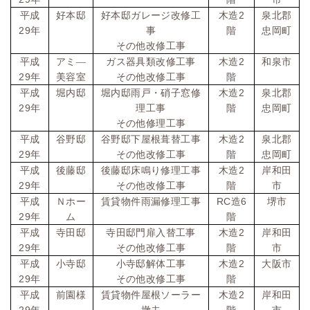
2
平成
好本邸
好本邸ガレージ改修工
木造
泉北郡
29
年
事
階
忠岡町
その他改修工事
2
平成
アミ―
ガス器具類改修工事
木造
和泉市
29
年
美容室
その他改修工事
階
2
平成
堀内邸
堀内邸雨戸・硝子窓修
木造
泉北郡
29
年
理工事
階
忠岡町
その他修理工事
2
平成
谷野邸
谷野邸下屋根葺替工事
木造
泉北郡
29
年
その他改修工事
階
忠岡町
2
平成
後藤邸
後藤邸床鳴り修理工事
木造
岸和田
29
年
その他改修工事
階
市
RC
6
平成
Ｎホー
賃貸物件雨漏修理工事
造
堺市
29
年
ム
階
2
平成
寺田邸
寺田邸門扉入替工事
木造
岸和田
29
年
その他改修工事
階
市
2
平成
小寺邸
小寺邸解体工事
木造
大阪市
29
年
その他改修工事
階
2
平成
前園様
賃貸物件屋根ソーラー
木造
岸和田
29