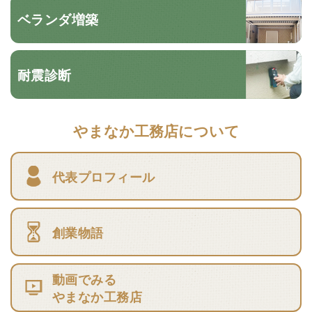
ベランダ増築
耐震診断
やまなか工務店について
代表プロフィール
創業物語
動画でみる
やまなか工務店