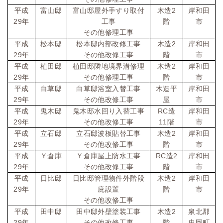
2
平成
富山邸
富山邸屋外手すり取付
木造
岸和田
29
年
工事
階
市
その他修理工事
2
平成
松本邸
松本邸内部改修工事
木造
岸和田
29
年
その他改修工事
階
市
2
平成
植田邸
植田邸隣地境界溝修理
木造
岸和田
29
年
その他修理工事
階
市
平成
白草邸
白草邸浴室入替工事
木造平
岸和田
29
年
その他改修工事
屋
市
RC
平成
鬼木邸
鬼木邸水回り入替工事
造
岸和田
29
11
年
その他改修工事
階
市
2
平成
立石邸
立石邸波板貼替工事
木造
岸和田
29
年
その他改修工事
階
市
RC
2
平成
Ｙ倉庫
Ｙ倉庫屋上防水工事
造
岸和田
29
年
その他改修工事
階
市
2
平成
日比邸
日比邸管理物件外階段
木造
岸和田
29
年
庇設置
階
市
その他改修工事
2
平成
田中邸
田中邸外壁塗装工事
木造
泉北郡
29
年
その他改修工事
階
忠岡町