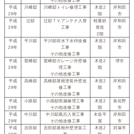
その他改修工事
2
平成
川﨑邸
川﨑邸トイレ修理工事
木造
岸和田
29
年
階
市
平成
辻邸
辻邸ＴＶアンテナ入替
軽量鉄
岸和田
29
年
工事
骨造
市
2
階
2
平成
平川邸
平川邸排水下水枡改修
木造
岸和田
29
年
工事
階
市
その他改修工事
2
平成
鷲﨑邸
鷲﨑邸ガレージ外壁修
木造
堺市
29
年
理工事
階
その他改修工事
2
平成
高橋邸
高橋邸屋根塗装外壁改
木造
岸和田
29
年
修工事
階
市
その他改修工事
2
平成
小路邸
小路邸雨漏修理工事
木造
泉佐野
29
年
その他改修工事
階
市
平成
中川邸
中川邸風呂入替工事
木造平
岸和田
29
年
その他改修工事
屋
市
2
平成
吉田邸
吉田邸屋根外壁塗装工
木造
貝塚市