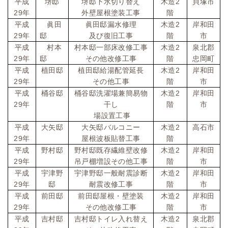
2
平成
堺邸
堺邸下水切り替え
木造
貝塚市
29
年
外壁屋根塗装工事
階
2
平成
眞田
眞田邸漏水修理
木造
岸和田
29
年
邸
及び復旧工事
階
市
2
平成
村本
村本邸一部床改修工事
木造
泉北郡
29
年
邸
その他改修工事
階
忠岡町
2
平成
植田邸
植田邸給湯配管延長
木造
岸和田
29
年
その他工事
階
市
2
平成
桶谷邸
桶谷邸洗濯場兼簡易物
木造
岸和田
29
年
干し
階
市
場設置工事
2
平成
大矢邸
大矢邸バルコニー
木造
高石市
29
年
屋根波板貼替工事
階
2
平成
野村邸
野村邸既存繊維壁改修
木造
岸和田
29
年
吊戸棚増設その他工事
階
市
2
平成
宇津野
宇津野邸一般耐震診断
木造
岸和田
29
年
邸
耐震改修工事
階
市
2
平成
前田邸
前田邸屋根・壁塗装
木造
岸和田
29
年
その他改修工事
階
市
2
平成
吉村邸
吉村邸トイレ入れ替え
木造
泉北郡