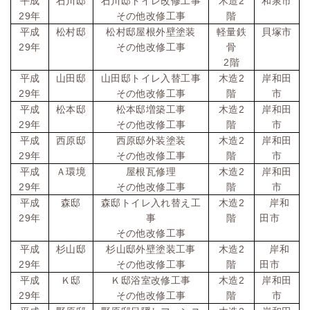
2
平成
石川邸
石川邸トイレ改修工事
木造
和泉市
29
年
その他改修工事
階
平成
松村邸
松村邸屋根外壁塗装
軽量鉄
貝塚市
29
年
その他改修工事
骨
2
階
2
平成
山田邸
山田邸トイレ入替工事
木造
岸和田
29
年
その他改修工事
階
市
2
平成
松本邸
松本邸増築工事
木造
岸和田
29
年
その他改修工事
階
市
2
平成
西原邸
西原邸外装塗装
木造
岸和田
29
年
その他改修工事
階
市
2
平成
Ａ環境
屋根瓦修理
木造
岸和田
29
年
その他改修工事
階
市
2
平成
森邸
森邸トイレ入れ替え工
木造
岸和
29
年
事
階
田市
その他改修工事
2
平成
杉山邸
杉山邸外壁塗装工事
木造
岸和
29
年
その他改修工事
階
田市
2
平成
Ｋ邸
Ｋ邸浴室改修工事
木造
岸和田
29
年
その他改修工事
階
市