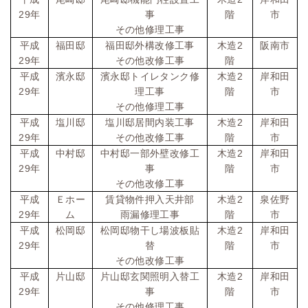
29
年
事
階
市
その他修理工事
2
平成
福田邸
福田邸外構改修工事
木造
阪南市
29
年
その他改修工事
階
2
平成
濱永邸
濱永邸トイレタンク修
木造
岸和田
29
年
理工事
階
市
その他修理工事
2
平成
塩川邸
塩川邸居間内装工事
木造
岸和田
29
年
その他改修工事
階
市
2
平成
中村邸
中村邸一部外壁改修工
木造
岸和田
29
年
事
階
市
その他改修工事
2
平成
Ｅホー
賃貸物件押入天井部
木造
泉佐野
29
年
ム
雨漏修理工事
階
市
2
平成
松岡邸
松岡邸物干し場波板貼
木造
岸和田
29
年
替
階
市
その他改修工事
2
平成
片山邸
片山邸玄関照明入替工
木造
岸和田
29
年
事
階
市
その他修理工事