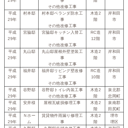
29
年
事
階
その他改修工事
2
平成
村本邸
村本邸ベランダ防水工
木造
岸和田
29
年
事
階
市
その他改修工事
RC
平成
宮脇邸
宮脇邸キッチン入替工
造
岸和田
29
12
年
事
階
市
その他改修工事
2
平成
丸山邸
丸山邸屋根外壁塗装工
木造
岸和田
29
年
事
階
市
その他改修工事
RC
平成
福井邸
福井邸リビング壁改修
造
岸和田
29
10
年
工事
階
市
その他改修工事
2
平成
谷野邸
谷野邸トイレ内装工事
木造
泉北郡
29
年
その他改修工事
階
忠岡町
2
平成
安井様
屋根瓦破損修理工事
木造
泉南郡
29
年
階
田尻町
2
平成
Ｎホー
賃貸物件雨漏り修理工
木造
堺市
29
年
ム
事
階
堺区