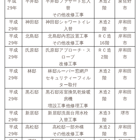
2
平成
平井邸
平井邸ファザード窓入
木造
泉佐野
29
年
替
階
市
その他改修工事
2
平成
神田邸
神田邸シャワートイレ
木造
岸和田
29
年
入替
階
市
平成
北島邸
北島邸内窓設置工事
ＲＣ造
岸和田
29
16
年
その他改修工事
階
市
平成
氏原邸
氏原邸アプローチ・ス
ＲＣ造
岸和田
29
2
年
ロープ
階
市
改修工事
2
平成
林邸
林邸ルーバー窓網戸
木造
岸和田
29
年
セキュリティーフィル
階
市
ター
取付
2
平成
黒石邸
黒石邸浴室換気乾燥暖
木造
岸和田
29
年
房機
階
市
増設工事他修理工事
3
平成
新居邸
新居邸洗面台用水栓
木造
堺市
29
年
入替工事
階
2
平成
高松邸
高松邸一部外構
木造
岸和田
29
年
その他改修工事
階
市