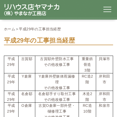
ホーム
平成29年の工事担当経歴
平成29年の工事担当経歴
平成
古賀邸
古賀邸外壁防水工事
重量鉄
貝塚市
29
年
その他改修工事
骨造
3
階
Y
Y
RC
2
平成
倉庫
倉庫外壁躯体雨漏修
造
岸和田
29
年
理
階
市
その他改修工事
2
平成
名倉邸
名倉邸手すり取付工事
木造
岸和田
29
年
その他改修工事
階
市
O
O
RC
平成
倉庫
古賀
倉庫一部外壁・
造
和泉市
29
10
年
樋修理工事
階