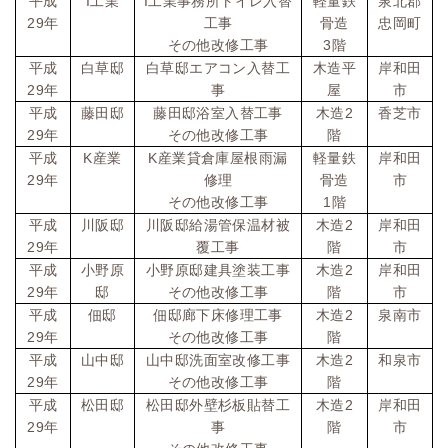
I
I
平成
工業
工業事務所トイレ入替
軽量鉄
泉北郡
29
年
工事
骨造
忠岡町
3
その他改修工事
階
平成
白草邸
白草邸エアコン入替工
木造平
岸和田
29
年
事
屋
市
2
平成
藤田邸
藤田邸浴室入替工事
木造
香芝市
29
年
その他改修工事
階
K
K
平成
産業
産業貸倉庫屋根雨漏
軽量鉄
岸和田
29
年
修理
骨造
市
1
その他改修工事
階
2
平成
川阪邸
川阪邸給湯管保温材被
木造
岸和田
29
年
覆工事
階
市
2
平成
小野原
小野原邸建具塗装工事
木造
岸和田
29
年
邸
その他改修工事
階
市
2
平成
佃邸
佃邸廊下床修理工事
木造
泉南市
29
年
その他改修工事
階
2
平成
山中邸
山中邸洗面室改修工事
木造
和泉市
29
年
その他改修工事
階
2
平成
松田邸
松田邸外壁杉板貼替工
木造
岸和田
29
年
事
階
市