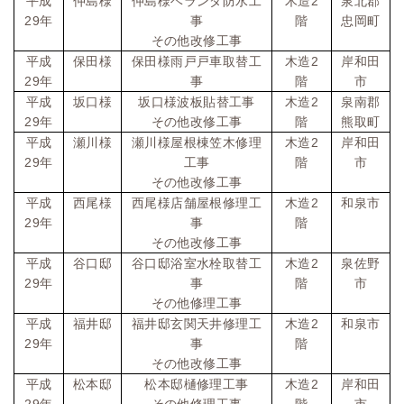
2
平成
仲島様
仲島様ベランダ防水工
木造
泉北郡
29
年
事
階
忠岡町
その他改修工事
2
平成
保田様
保田様雨戸戸車取替工
木造
岸和田
29
年
事
階
市
2
平成
坂口様
坂口様波板貼替工事
木造
泉南郡
29
年
その他改修工事
階
熊取町
2
平成
瀬川様
瀬川様屋根棟笠木修理
木造
岸和田
29
年
工事
階
市
その他改修工事
2
平成
西尾様
西尾様店舗屋根修理工
木造
和泉市
29
年
事
階
その他改修工事
2
平成
谷口邸
谷口邸浴室水栓取替工
木造
泉佐野
29
年
事
階
市
その他修理工事
2
平成
福井邸
福井邸玄関天井修理工
木造
和泉市
29
年
事
階
その他改修工事
2
平成
松本邸
松本邸樋修理工事
木造
岸和田
29