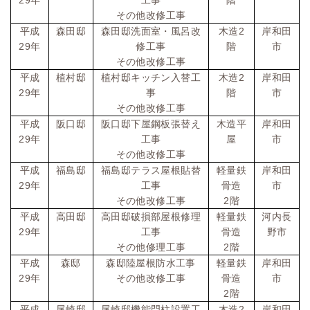
年
工事
階
その他改修工事
2
平成
森田邸
森田邸洗面室・風呂改
木造
岸和田
29
年
修工事
階
市
その他改修工事
2
平成
植村邸
植村邸キッチン入替工
木造
岸和田
29
年
事
階
市
その他改修工事
平成
阪口邸
阪口邸下屋鋼板張替え
木造平
岸和田
29
年
工事
屋
市
その他改修工事
平成
福島邸
福島邸テラス屋根貼替
軽量鉄
岸和田
29
年
工事
骨造
市
2
その他改修工事
階
平成
高田邸
高田邸破損部屋根修理
軽量鉄
河内長
29
年
工事
骨造
野市
2
その他修理工事
階
平成
森邸
森邸陸屋根防水工事
軽量鉄
岸和田
29
年
その他改修工事
骨造
市
2
階
2
平成
尾崎邸
尾崎邸機能門柱設置工
木造
岸和田