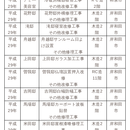
平成
アミ―
冷暖房機器取替工事
ＲＣ造
和泉市
29
2
年
美容室
その他改修工事
階
2
平成
花野邸
花野邸外構修理工事
木造
岸和田
29
年
その他修理工事
階
市
2
平成
滝邸
滝邸寝室改修工事
木造
岸和田
29
年
その他改修工事
階
市
2
平成
舟越邸
舟越邸サンルーム日よ
木造
岸和田
29
年
け設置
階
市
その他修理工事
2
平成
上田邸
上田邸ガラス加工工事
木造
岸和田
29
年
階
市
RC
平成
曽我邸
曽我邸仏壇設置押入改
造
岸和田
29
11
年
修
階
市
その他改修工事
2
平成
吉岡邸
吉岡邸白蟻防蟻工事
木造
岸和田
29
年
その他改修工事
階
市
2
平成
馬場邸
馬場邸カーポート波板
木造
岸和田
29
年
貼替
階
市
その他修理工事
2
平成
米田邸
米田邸屋根漆喰修理工
木造
岸和田
29