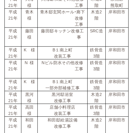
21
年
様
工事
階
熊取町
平成
青木
青木邸玄関ホール・廊下
木造
2
岸和田市
21
年
様
改修
階
工事
平成
藤田
藤田邸キッチン改修工
SRC
造
岸和田市
21
年
様
事
平成
K
様
B
１南上町
鉄骨造
岸和田市
21
年
改装工事
3
階
平成
N
様
N
ビル防水その他改修
鉄骨造
岸和田市
21
年
工事
3
階
平成
K
様
B
１南上町
鉄骨造
岸和田市
21
年
一部外部補修工事
3
階
平成
黒河
黒河邸浴室
木造
2
岸和田市
21
年
様
改修工事
階
平成
高田
店舗小料理店
鉄骨造
岸和田市
21
年
様
改装工事
3
階
平成
和田
和田邸給湯設備
木造
2
岸和田市
21
年
様
改修工事
階