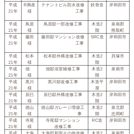
平成
R
興産
テナントビル防水改修
鉄骨造
岸和田市
21
年
様
工事
平成
鳥居
鳥居邸一部改修工事
木造
2
泉南郡
21
年
様
階
熊取町
平成
藤田
藤田邸マンション改修
SRC
造
岸和田市
21
年
様
工事
平成
松本
松本邸外構改修工事
木造
2
貝塚市
21
年
様
階
平成
佃
佃邸浴室補修工事
木造
2
泉南市
21
年
様
階
平成
黒川
黒川邸改修工事
木造平
岸和田市
21
年
様
屋
平成
辰巳
辰巳邸外構改修工事
木造
2
岸和田市
21
年
様
階
平成
徳山
徳山邸ガレージ増築工
木造
2
泉北郡
21
年
様
事
階
忠岡町
平成
寺尾
寺尾邸マンション
RC
造
岸和田市
21
年
様
改修工事
平成
大海
大海邸和室その他改修
木造
2
泉南郡