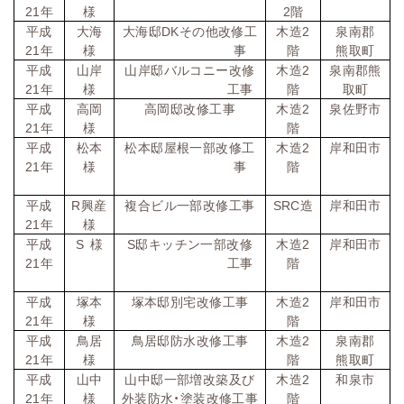
21
年
様
2
階
平成
大海
大海邸
DK
その他改修工
木造
2
泉南郡
21
年
様
事
階
熊取町
平成
山岸
山岸邸バルコニー改修
木造
2
泉南郡熊
21
年
様
工事
階
取町
平成
高岡
高岡邸改修工事
木造
2
泉佐野市
21
年
様
階
平成
松本
松本邸屋根一部改修工
木造
2
岸和田市
21
年
様
事
階
平成
R
興産
複合ビル一部改修工事
SRC
造
岸和田市
21
年
様
平成
S
様
S
邸キッチン一部改修
木造
2
岸和田市
21
年
工事
階
平成
塚本
塚本邸別宅改修工事
木造
2
岸和田市
21
年
様
階
平成
鳥居
鳥居邸防水改修工事
木造
2
泉南郡
21
年
様
階
熊取町
平成
山中
山中邸一部増改築及び
木造
2
和泉市
21
年
様
外装防水・塗装改修工事
階