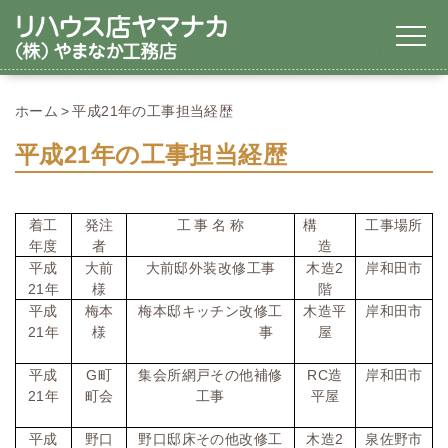
ホーム
平成21年の工事担当経歴
平成21年の工事担当経歴
着工
発注
工
事
名
称
構
工事場所
年度
者
造
平成
大前
大前邸外装改修工事
木造
2
岸和田市
21
年
様
階
平成
梅本
梅本邸キッチン改修工
木造平
岸和田市
21
年
様
事
屋
平成
G
町
集会所網戸その他補修
RC
造
岸和田市
21
年
町会
工事
平屋
平成
野口
野口邸床その他改修工
木造
2
泉佐野市