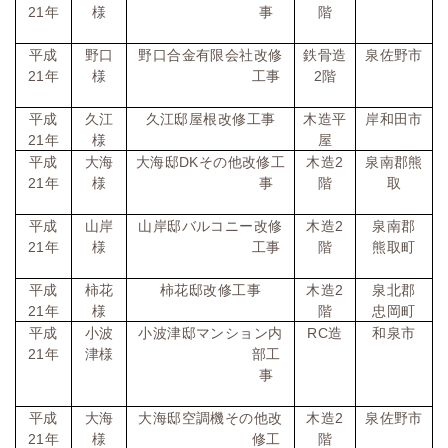
21
年
様
事
階
平成
野口
野口合金有限会社改修
鉄骨造
泉佐野市
21
年
様
工事
2
階
平成
久江
久江邸屋根改修工事
木造平
岸和田市
21
年
様
屋
平成
大海
大海邸
DK
その他改修工
木造
2
泉南郡熊
21
年
様
事
階
取
平成
山岸
山岸邸バルコニー改修
木造
2
泉南郡
21
年
様
工事
階
熊取町
平成
柿花
柿花邸改修工事
木造
2
泉北郡
21
年
様
階
忠岡町
平成
小波
小波津邸マンション内
RC
造
和泉市
21
年
津様
部工
事
平成
大海
大海邸空調機その他改
木造
2
泉佐野市
21
年
様
修工
階