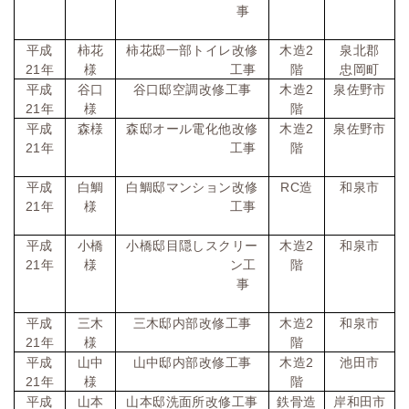
事
平成
柿花
柿花邸一部トイレ改修
木造
2
泉北郡
21
年
様
工事
階
忠岡町
平成
谷口
谷口邸空調改修工事
木造
2
泉佐野市
21
年
様
階
平成
森様
森邸オール電化他改修
木造
2
泉佐野市
21
年
工事
階
平成
白鯛
白鯛邸マンション改修
RC
造
和泉市
21
年
様
工事
平成
小橋
小橋邸目隠しスクリー
木造
2
和泉市
21
年
様
ン工
階
事
平成
三木
三木邸内部改修工事
木造
2
和泉市
21
年
様
階
平成
山中
山中邸内部改修工事
木造
2
池田市
21
年
様
階
平成
山本
山本邸洗面所改修工事
鉄骨造
岸和田市