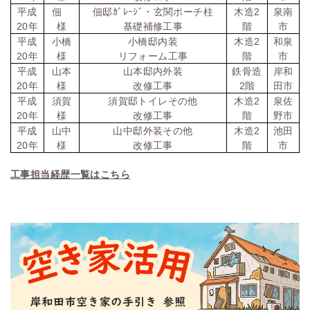
2
平成
佃
佃邸ｶﾞﾚｰｼﾞ・玄関ポーチ柱
木造
泉南
20
年
様
基礎補修工事
階
市
2
平成
小橋
小橋邸内装
木造
和泉
20
年
様
リフォーム工事
階
市
平成
山本
山本邸内外装
鉄骨造
岸和
20
2
年
様
改修工事
階
田市
2
平成
須賀
須賀邸トイレその他
木造
泉佐
20
年
様
改修工事
階
野市
2
平成
山中
山中邸外装その他
木造
池田
20
年
様
改修工事
階
市
工事担当経歴一覧はこちら