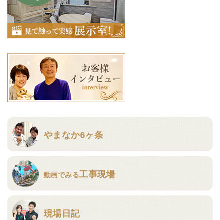
やまなか6ヶ条
工事現場
動画でみる
現場日記