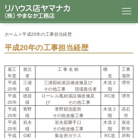
ホーム
平成20年の工事担当経歴
平成20年の工事担当経歴
着工
発注
工
事
名
称
構
工事
年度
者
造
場所
平成
三浦
三浦邸給湯設備改修及び
木造２
堺市
20
年
様
その他工事 現場責任者
階
RC
平成
徳原
ローレル鳳給湯設備改修及
造
堺市
20
年
様
び その他工事
平成
青野
青野邸洗面所
木造２
高石
20
年
様
その他改修工事
階
市
平成
岩永
岩永邸勝手口
木造２
泉佐
20
年
様
その他改修工事
階
野市
G
RC
平成
町
集会所ガラス
造
岸和