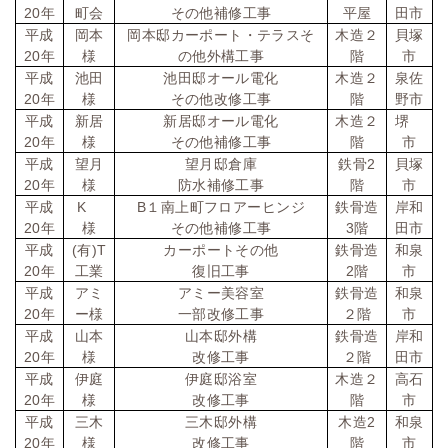
20
年
町会
その他補修工事
平屋
田市
平成
岡本
岡本邸カーポート・テラスそ
木造２
貝塚
20
年
様
の他外構工事
階
市
平成
池田
池田邸オール電化
木造２
泉佐
20
年
様
その他改修工事
階
野市
平成
新居
新居邸オール電化
木造２
堺
20
年
様
その他補修工事
階
市
2
平成
望月
望月邸倉庫
鉄骨
貝塚
20
年
様
防水補修工事
階
市
K
B
平成
１南上町フロアーヒンジ
鉄骨造
岸和
20
3
年
様
その他補修工事
階
田市
(
)T
平成
有
カーポートその他
鉄骨造
和泉
20
2
年
工業
復旧工事
階
市
平成
アミ
アミー美容室
鉄骨造
和泉
20
年
ー様
一部改修工事
２階
市
平成
山本
山本邸外構
鉄骨造
岸和
20
年
様
改修工事
２階
田市
平成
伊庭
伊庭邸浴室
木造２
高石
20
年
様
改修工事
階
市
2
平成
三木
三木邸外構
木造
和泉
20
年
様
改修工事
階
市