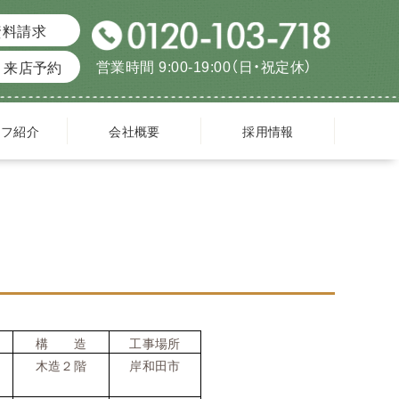
資料請求
営業時間 9:00-19:00（日・祝定休）
来店予約
ッフ紹介
会社概要
採用情報
構 造
工事場所
木造２階
岸和田市