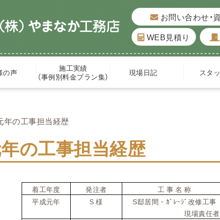
お問い合わせ・
WEB見積り
施工実績
様の声
現場日記
スタ
（事例別料金プラン集）
元年の工事担当経歴
元年の工事担当経歴
着工年度
発注者
工
事
名
称
S
S
平成元年
様
邸居間・ｶﾞﾚｰｼﾞ改修工事
現場責任者