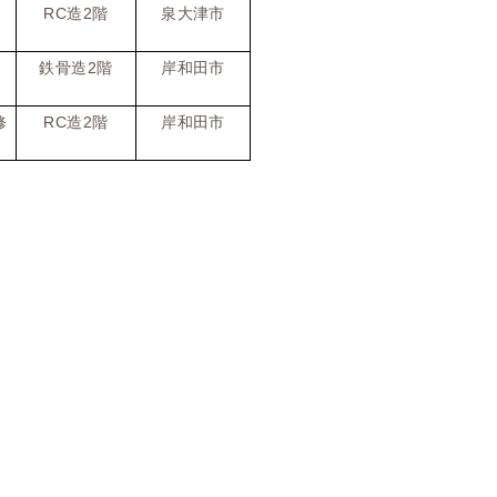
RC
2
造
階
泉大津市
2
鉄骨造
階
岸和田市
RC
2
修
造
階
岸和田市