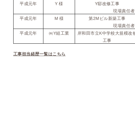
Y
Y
平成元年
様
邸改修工事
現場責任者
M
2M
平成元年
様
第
ビル新築工事
現場責任者
Y
K
平成元年
㈱
組工業
岸和田市立
中学校大規模改
工事
工事担当経歴一覧はこちら