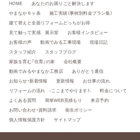
HOME
あなたのお困りごと解決します
やまなか６ヶ条
施工実績（事例別料金プラン集）
建て替えと全面リフォームどっちがお得
見て触って実感 展示室
お客様インタビュー
お客様の声
動画でみる工事現場
現場日記
スタッフ紹介
スタッフブログ
家族を育む『住育』の家
会社概要
動画でみるやまなか工務店
ありがとう通信
お知らせ・新着情報
更新情報
お仕事の流れ
リフォームの流れ -ここまでやります！-
料金について
よくある質問
簡単WEB見積もり
来店予約
お問い合わせ・資料請求
衛生ポリシー
個人情報保護方針
サイトマップ