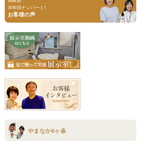
掲載数
岸和田ナンバー１！
お客様の声
やまなか6ヶ条