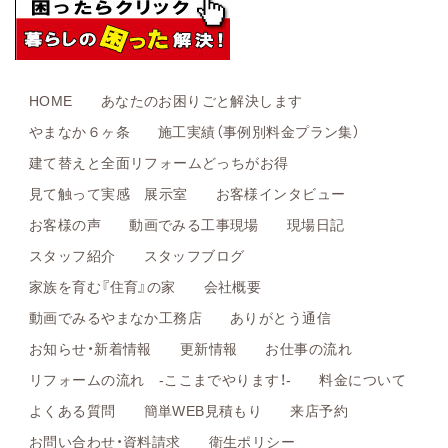
HOME
あなたのお困りごと解決します
やまなか６ヶ条
施工実績（事例別料金プラン集）
建て替えと全面リフォームどっちがお得
見て触って実感 展示室
お客様インタビュー
お客様の声
動画でみる工事現場
現場日記
スタッフ紹介
スタッフブログ
家族を育む『住育』の家
会社概要
動画でみるやまなか工務店
ありがとう通信
お知らせ・新着情報
更新情報
お仕事の流れ
リフォームの流れ -ここまでやります！-
料金について
よくある質問
簡単WEB見積もり
来店予約
お問い合わせ・資料請求
衛生ポリシー