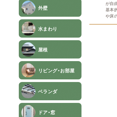
が自
外壁
基本
や床
水まわり
屋根
リビング・お部屋
ベランダ
ドア・窓