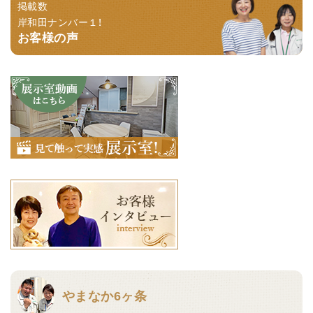
掲載数
岸和田ナンバー１！
お客様の声
やまなか6ヶ条