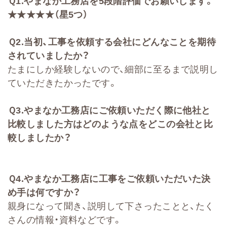
Ｑ
1.
やまなか工務店を
5
段階評価でお願いします。
★★★★★（星
5
つ）
Ｑ
2
.
当初、工事を依頼する会社に
どんなことを期待
されていましたか？
たまにしか経験しないので、細部に至るまで説明し
ていただきたかったです。
Ｑ
3.
やまなか工務店にご依頼いただく際に他社と
比較しました方はどのような点をどこの会社と比
較しましたか？
Ｑ
4.
やまなか工務店に工事をご依頼いただいた決
め手は何ですか？
親身
になって聞き、説明して下さったことと、たく
さんの情報・資料などです。