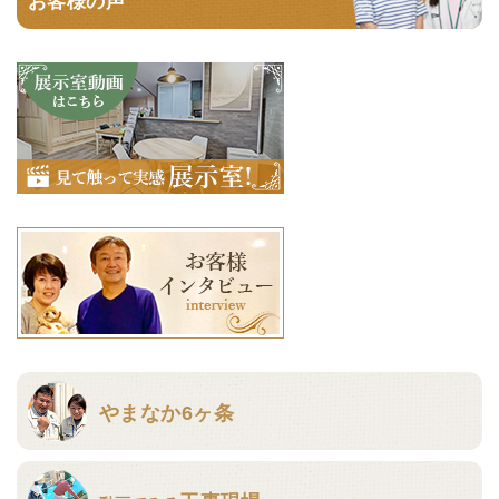
やまなか6ヶ条