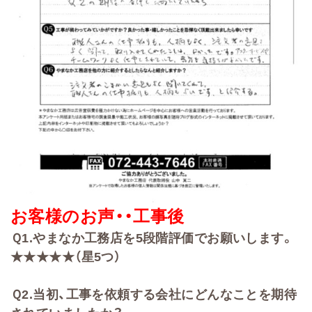
お客様のお声・・
工事後
Ｑ
1.
やまなか工務店を
5
段階評価でお願いします。
★★★★★（星5
つ）
Ｑ
2
.
当初、工事を依頼する会社に
どんなことを期待