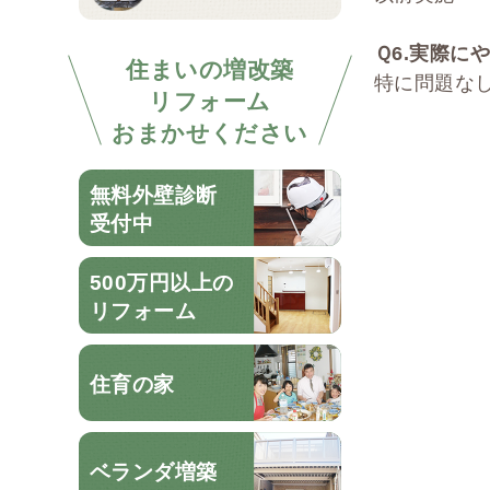
Ｑ
6.
実際にや
住まいの増改築
特に問題な
リフォーム
おまかせください
無料外壁診断
受付中
500万円以上の
リフォーム
住育の家
ベランダ増築