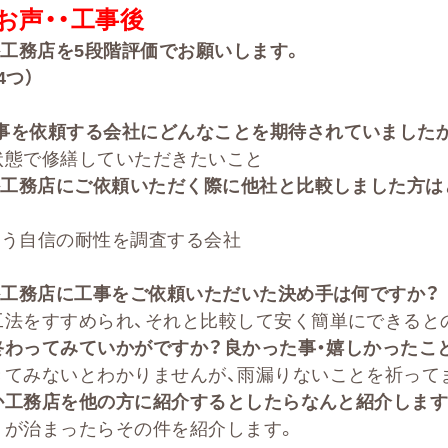
お声・・
工事後
か工務店を
5
段階評価でお願いします。
4
つ）
事を依頼する会社に
どんなことを期待されていました
状態で修繕していただきたいこと
か工務店にご依頼いただく際に他社と比較しました方は
という自信の耐性を調査する会社
工務店に工事をご依頼いただいた決め手は何ですか？
工法をすすめられ、それと比較して安く簡単にできると
終わってみていかがですか？良かった事・嬉しかったこ
きてみないとわかりませんが、雨漏りないことを祈って
か工務店を他の方に紹介するとしたらなんと紹介します
りが治まったらその件を紹介します。