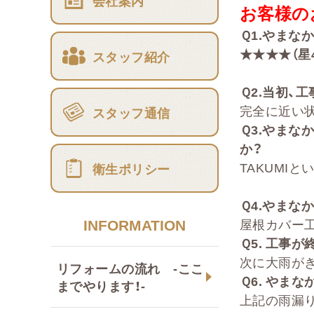
会社案内
お客様の
Ｑ
1.
やまな
★★★★（星
スタッフ紹介
Ｑ
2
.
当初、工
完全に近い
スタッフ通信
Ｑ
3.
やまな
か？
TAKUMI
衛生ポリシー
Ｑ
4.
やまなか
INFORMATION
屋根カバー
Ｑ
5.
工事が
次に大雨が
リフォームの流れ -ここ
Ｑ
6.
やまな
までやります！-
上記の雨漏