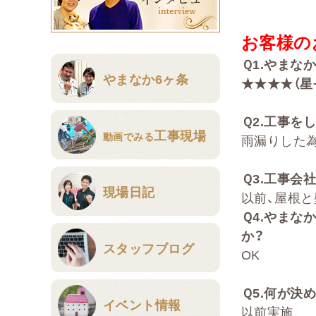
お客様の
Ｑ
1.
やまな
やまなか6ヶ条
★★★★（星
Ｑ
2
.
工事をし
工事現場
動画でみる
雨漏りした
Ｑ
3.
工事会社
現場日記
以前、屋根
Ｑ
4.
やまな
か？
スタッフブログ
OK
Ｑ
5.
何が決め
イベント情報
以前実施