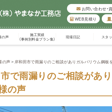
お問い合わせ・
WEB見積り
施工実績
様の声
現場日記
スタ
（事例別料金プラン集）
様の声
岸和田市で雨漏りのご相談がありガルバリウム鋼板
田市で雨漏りのご相談があ
様の声