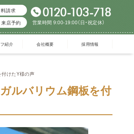
資料請求
営業時間 9:00-19:00（日・祝定休）
来店予約
ッフ紹介
会社概要
採用情報
を付けたY様の声
りガルバリウム鋼板を付