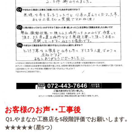
お客様のお声・・
工事後
Ｑ
1.
やまなか工務店を
5
段階評価でお願いします。
★★★★★（星5
つ）