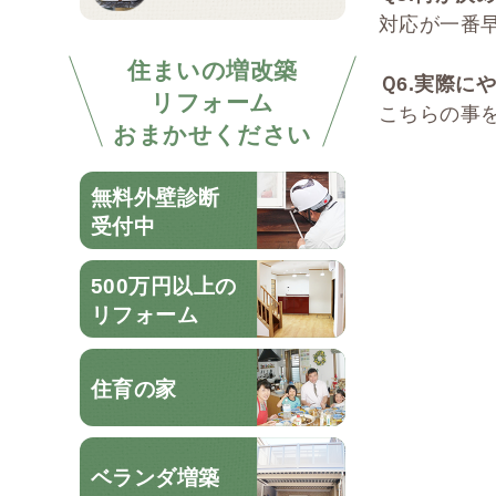
対応が一番
住まいの増改築
Ｑ
6.
実際にや
リフォーム
こちらの事
おまかせください
無料外壁診断
受付中
500万円以上の
リフォーム
住育の家
ベランダ増築