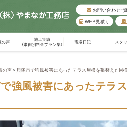
お問い合わせ・
WEB見積り
施工実績
様の声
現場日記
スタ
（事例別料金プラン集）
様の声
貝塚市で強風被害にあったテラス屋根を張替えたM
市で強風被害にあったテラス