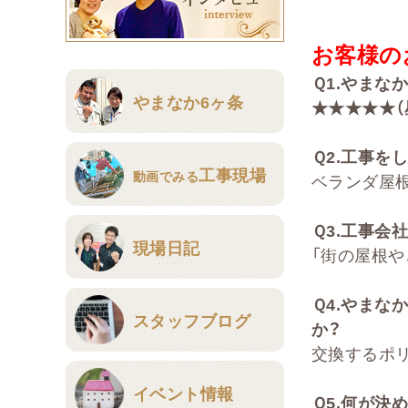
お客様の
Ｑ
1.
やまな
やまなか6ヶ条
★★★★★（
Ｑ
2
.
工事をし
工事現場
動画でみる
ベランダ屋
Ｑ
3.
工事会社
現場日記
「街の屋根や
Ｑ
4.
やまな
スタッフブログ
か？
交換するポ
イベント情報
Ｑ
5.
何が決め