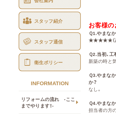
会社案内
スタッフ紹介
お客様の
Ｑ
1.
やまな
★★★★★（
スタッフ通信
Ｑ
2
.
当初、工
新築の時と
衛生ポリシー
Ｑ
3.
やまな
か？
INFORMATION
なし。
リフォームの流れ -ここ
Ｑ
4.
やまなか
までやります！-
担当者の方