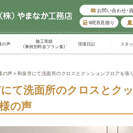
お問い合わせ・
WEB見積り
施工実績
様の声
現場日記
スタ
（事例別料金プラン集）
様の声
和泉市にて洗面所のクロスとクッションフロアを張
市にて洗面所のクロスとク
O様の声