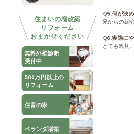
Ｑ
5.
何が決め
住まいの増改築
兄からの紹
リフォーム
おまかせください
Ｑ
6.
実際にや
とても親切
無料外壁診断
受付中
500万円以上の
リフォーム
住育の家
ベランダ増築