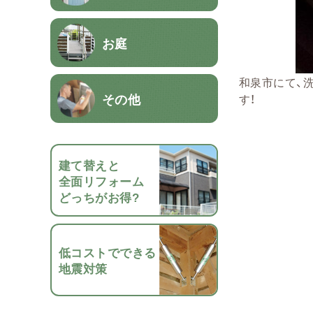
お庭
和泉市にて、
その他
す！
建て替えと
全面リフォーム
どっちがお得?
低コストでできる
地震対策