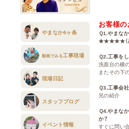
お客様の
やまなか6ヶ条
Ｑ
1.
やまな
★★★★★（
工事現場
動画でみる
Ｑ
2
.
工事をし
洗面台の横
またその下
現場日記
Ｑ
3.
工事会社
兄の紹介
スタッフブログ
Ｑ
4.
やまな
か？
イベント情報
すぐに問い