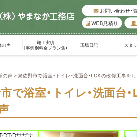
お問い合わせ・
WEB見積り
施工実績
様の声
現場日記
スタ
（事例別料金プラン集）
様の声
泉佐野市で浴室・トイレ・洗面台・LDKの改修工事を
市で浴室・トイレ・洗面台・
声