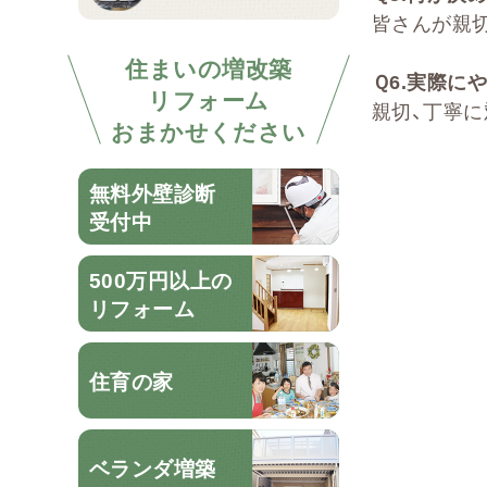
皆さんが親
住まいの増改築
Ｑ
6.
実際にや
リフォーム
親切、丁寧
おまかせください
無料外壁診断
受付中
500万円以上の
リフォーム
住育の家
ベランダ増築