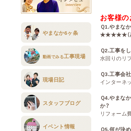
お客様の
Ｑ
1.
やまな
やまなか6ヶ条
★★★★★（
Ｑ
2
.
工事をし
工事現場
動画でみる
水回りのリ
Ｑ
3.
工事会社
現場日記
インターネ
Ｑ
4.
やまな
スタッフブログ
か？
リフォーム
イベント情報
Ｑ
5.
何が決め