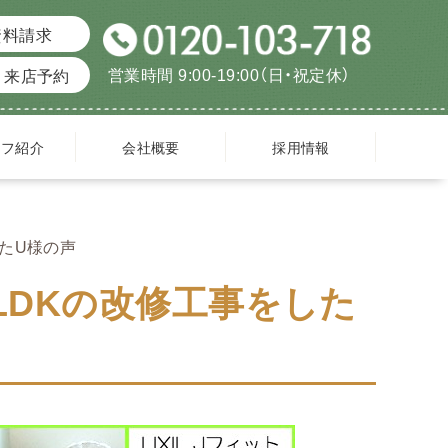
資料請求
営業時間 9:00-19:00（日・祝定休）
来店予約
ッフ紹介
会社概要
採用情報
したU様の声
LDKの改修工事をした