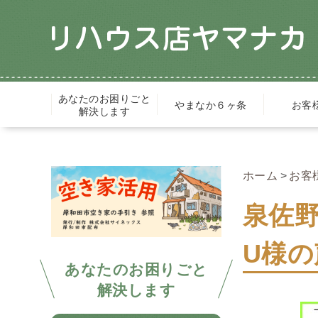
あなたのお困りごと
やまなか６ヶ条
お客
解決します
ホーム
お客
泉佐野
U様の
あなたのお困りごと
解決します