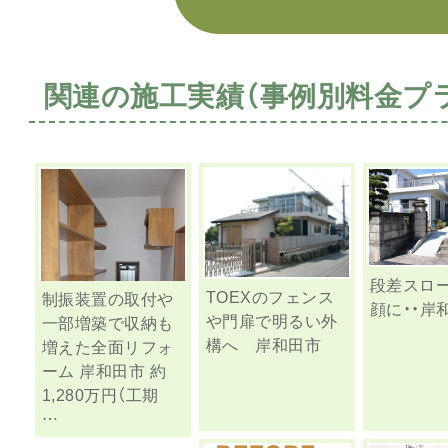
関連の施工実績（事例別料金プ
段差スロ
TOEXのフェンス
制振装置の取付や
顔に・・岸
や門扉で明るい外
一部増築で収納も
構へ 岸和田市
増えた全面リフォ
ーム 岸和田市 約
1,280万円（工期
…