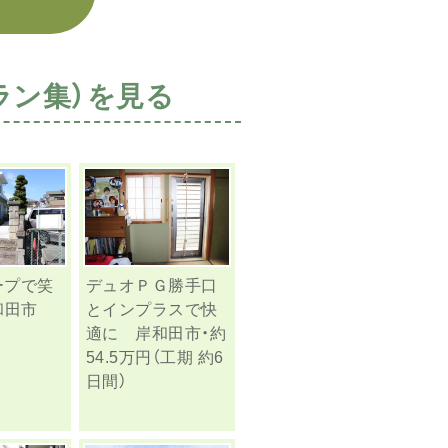
ラン集）を見る
ープで笑
デュオＰＧ勝手口
和田市
とインプラスで快
適に 岸和田市・約
54.5万円（工期 約6
日間）