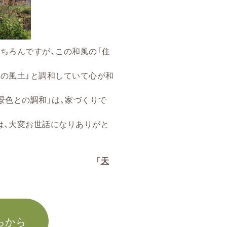
が、この和風の「住
調和していて心が和
和」は、家づくりで
世話になりありがと
「
天
らから