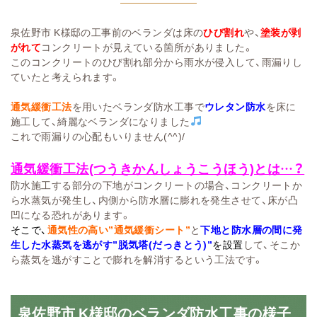
泉佐野市 K様邸の工事前のベランダは床の
ひび割れ
や、
塗装が剥
がれて
コンクリートが見えている箇所がありました。
このコンクリートのひび割れ部分から雨水が侵入して、雨漏りし
ていたと考えられます。
通気緩衝工法
を用いたベランダ防水工事で
ウレタン防水
を床に
施工して、綺麗なベランダになりました
これで雨漏りの心配もいりません(^^)/
通気緩衝工法(つうきかんしょうこうほう)とは…？
防水施工する部分の下地がコンクリートの場合、コンクリートか
ら水蒸気が発生し、内側から防水層に膨れを発生させて、床が凸
凹になる恐れがあります。
そこで、
通気性の高い”通気緩衝シート”
と
下地と防水層の間に発
生した水蒸気を逃がす”
脱気塔(だっきとう)”
を設置
して、そこか
ら蒸気を逃がすことで膨れを解消するという工法です。
泉佐野市 K様邸のベランダ防水工事の様子