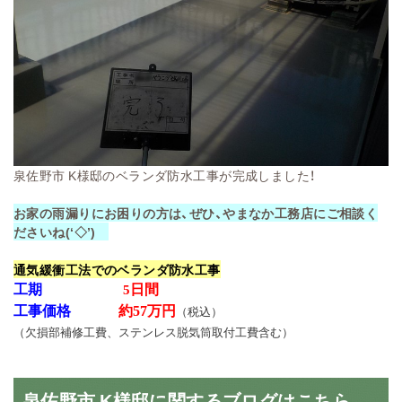
泉佐野市 K様邸のベランダ防水工事が完成しました！
お家の雨漏りにお困りの方は、ぜひ、やまなか工務店にご相談く
ださいね(‘◇’)ゞ
通気緩衝工法でのベランダ防水工事
工期
日間
5
工事価格
約57万円
（税込）
（欠損部補修工費、ステンレス脱気筒取付工費含む）
泉佐野市 K様邸に関するブログはこちら