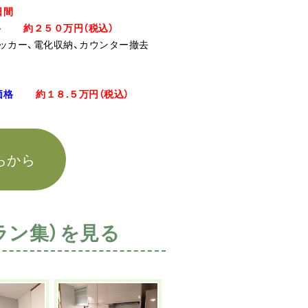
日間
格
約２５０万円
（税込）
ッカー、電化収納、カウンター撤去
価格
約１８.
５万円
（税込）
らから
ラン集）を見る