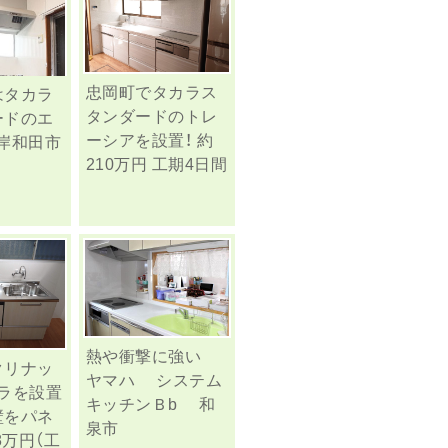
忠岡町でタカラス
はタカラ
タンダードのトレ
ードのエ
ーシアを設置！ 約
岸和田市
210万円 工期4日間
熱や衝撃に強い
クリナッ
ヤマハ システム
ラを設置
キッチンＢb 和
壁をパネ
泉市
8万円（工