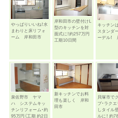
岸和田市の壁付けL
やっぱりいいね！水
キッチン
型のキッチンを対
まわりと床リフォ
スタンダ
面式に！約257万円
ーム 岸和田市
ーデル！ 
工期10日間
新キッチンでお料
泉佐野市 ヤマ
貝塚市で
理も楽しく 岸和
ハ システムキッ
プ・ラクエ
田市
チンリフォーム・約
しタイル
95万円（工期 約2日
ルに！ 約7