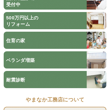
受付中
500万円以上の
リフォーム
住育の家
ベランダ増築
耐震診断
やまなか工務店について