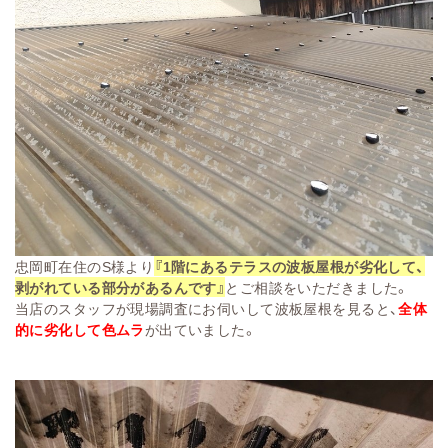
忠岡町在住のS様より
『1階にあるテラスの波板屋根が劣化して、
剥がれている部分があるんです』
とご相談をいただきました。
当店のスタッフが現場調査にお伺いして波板屋根を見ると、
全体
的に
劣化して
色ムラ
が出ていました。