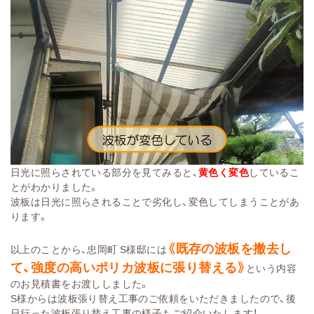
日光に照らされている部分を見てみると、
黄色く変色
しているこ
とがわかりました。
波板は日光に照らされることで劣化し、変色してしまうことがあ
ります。
《既存の波板を撤去し
以上のことから、忠岡町 S様邸には
て、強度の高いポリカ波板に張り替える》
という内容
のお見積書をお渡ししました。
S様からは波板張り替え工事のご依頼をいただきましたので、後
日行った波板張り替え工事の様子もご紹介いたします！