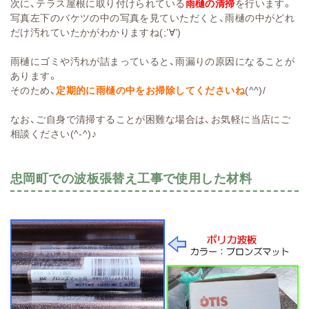
次に、テラス屋根に取り付けられている
雨樋の清掃
を行います。
写真左下のバケツの中の写真を見ていただくと、雨樋の中がどれ
だけ汚れていたかがわかりますね(;’∀’)
雨樋にゴミや汚れが詰まっていると、雨漏りの原因になることが
あります。
そのため、
定期的に雨樋の中をお掃除してくださいね
(^^)/
なお、ご自身で清掃することが困難な場合は、お気軽に当店にご
相談ください(^-^)♪
忠岡町での波板張替え工事で使用した材料