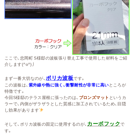
ここで、忠岡町 S様邸の波板張り替え工事で使用した材料をご紹
介します(^o^)丿
ポリカ波板
まず一番大切なのが、
です。
この波板は、
紫外線や熱に強く、衝撃耐性が非常に高い
ところが
特徴です。
今回S様邸のテラス屋根に張ったのは、
ブロンズマット
というカ
ラーで、内側がザラザラとした質感に加工されているため、目隠
し効果があります
カーボフック
そして、ポリカ波板の固定に使用するのが、
で
す。