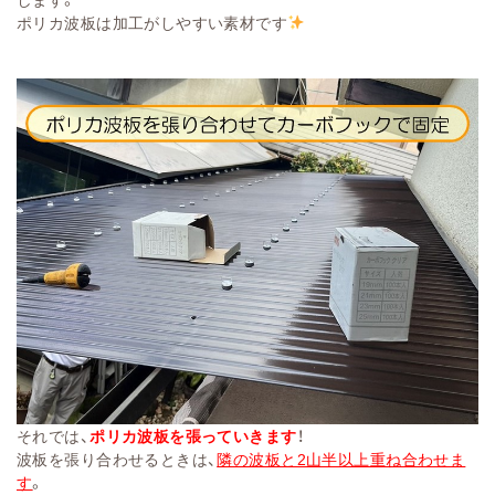
ポリカ波板は加工がしやすい素材です
それでは、
ポリカ波板を張っていきます
！
波板を張り合わせるときは、
隣の波板と2山半以上重ね合わせま
す
。