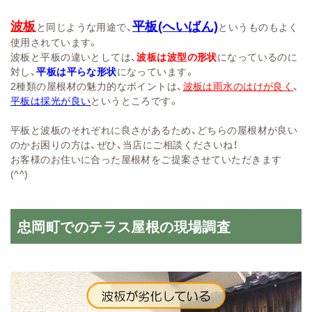
波板
平板(へいばん)
と同じような用途で、
というものもよく
使用されています。
波板と平板の違いとしては、
波板は波型の形状
になっているのに
対し、
平板は平らな形状
になっています。
2種類の屋根材の魅力的なポイントは、
波板は雨水のはけが良く
、
平板は採光が良い
というところです。
平板と波板のそれぞれに良さがあるため、どちらの屋根材が良い
のかお困りの方は、ぜひ、当店にご相談くださいね！
お客様のお住いに合った屋根材をご提案させていただきます
(^^)ゞ
忠岡町でのテラス屋根の現場調査