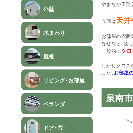
やまなか工務
外壁
天井
今回は
水まわり
お部屋の雰囲
なぜなら、使
クロ
一般的に
屋根
しかしクロス
また、
お部屋
リビング・お部屋
泉南市
ベランダ
ドア・窓