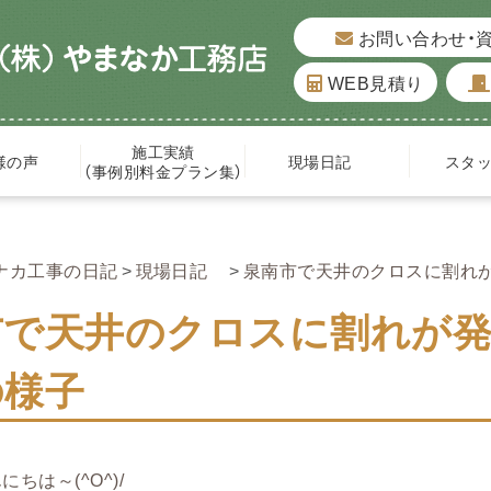
お問い合わせ・
WEB見積り
施工実績
様の声
現場日記
スタ
（事例別料金プラン集）
ナカ工事の日記
現場日記
泉南市で天井のクロスに割れ
市で天井のクロスに割れが発
の様子
ちは～(^O^)/