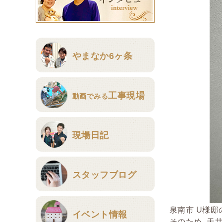
やまなか6ヶ条
工事現場
動画でみる
現場日記
スタッフブログ
泉南市 U様
イベント情報
そのため、天