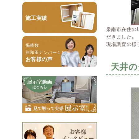
施工実績
泉南市在住の
だきました。
現場調査の様子
掲載数
岸和田ナンバー１！
お客様の声
天井の