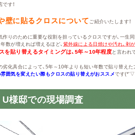
店です！
や壁に貼るクロスについて
ご紹介いたします！
気作りのために重要な役割を担っているクロスですが、一生同
う年数が増えれば増えるほど、
紫外線による日焼けや汚れ、剥
スを貼り替えるタイミングは、
5年～10年程度
と言われ
の劣化具合によって、5年～10年よりも短い年数で貼り替えた
の雰囲気を変えたい際もクロスの貼り替えがおススメ
です(*’▽’
 U様邸での現場調査