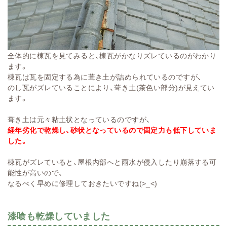
全体的に棟瓦を見てみると、棟瓦がかなりズレているのがわかり
ます。
棟瓦は瓦を固定する為に葺き土が詰められているのですが、
のし瓦がズレていることにより、葺き土(茶色い部分)が見えてい
ます。
葺き土は元々粘土状となっているのですが、
経年劣化で乾燥し、砂状となっているので固定力も低下していま
した。
棟瓦がズレていると、屋根内部へと雨水が侵入したり崩落する可
能性が高いので、
なるべく早めに修理しておきたいですね(>_<)
漆喰も乾燥していました