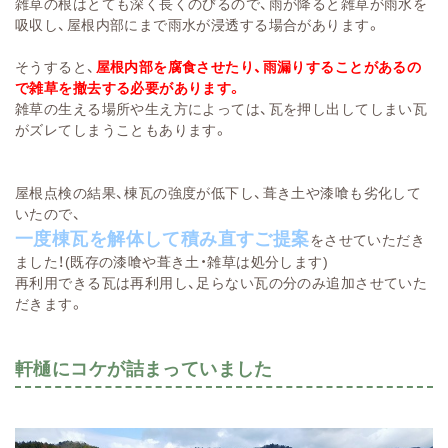
雑草の根はとても深く長くのびるので、雨が降ると雑草が雨水を
吸収し、屋根内部にまで雨水が浸透する場合があります。
そうすると、
屋根内部を腐食させたり、雨漏りすることがあるの
で雑草を撤去する必要があります。
雑草の生える場所や生え方によっては、瓦を押し出してしまい瓦
がズレてしまうこともあります。
屋根点検の結果、棟瓦の強度が低下し、葺き土や漆喰も劣化して
いたので、
一度棟瓦を解体して積み直すご提案
をさせていただき
ました！(既存の漆喰や葺き土・雑草は処分します)
再利用できる瓦は再利用し、足らない瓦の分のみ追加させていた
だきます。
軒樋にコケが詰まっていました