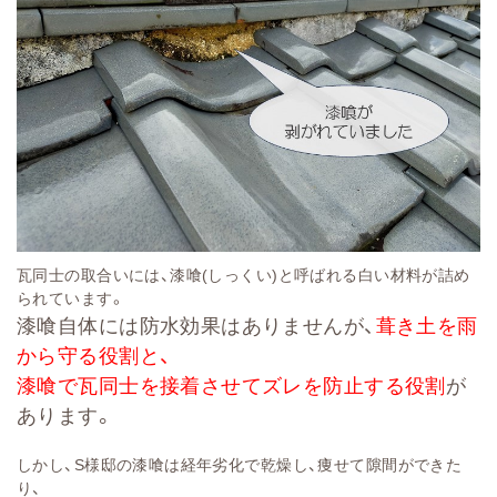
瓦同士の取合いには、漆喰(しっくい)と呼ばれる白い材料が詰め
られています。
漆喰自体には防水効果はありませんが、
葺き土を雨
から守る役割と、
漆喰で瓦同士を接着させてズレを防止する役割
が
あります。
しかし、S様邸の漆喰は経年劣化で乾燥し、痩せて隙間ができた
り、