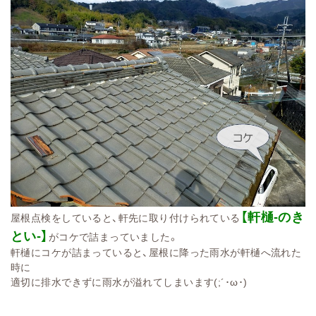
【軒樋-のき
屋根点検をしていると、軒先に取り付けられている
とい-】
がコケで詰まっていました。
軒樋にコケが詰まっていると、屋根に降った雨水が軒樋へ流れた
時に
適切に排水できずに雨水が溢れてしまいます(;´･ω･)