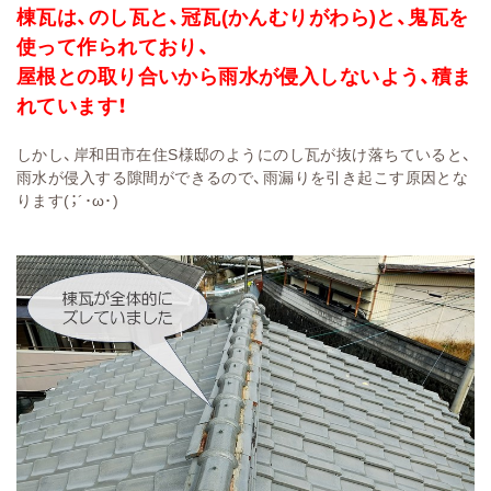
棟瓦は、のし瓦と、冠瓦(かんむりがわら)と、鬼瓦を
使って作られており、
屋根との取り合いから雨水が侵入しないよう、積ま
れています！
しかし、岸和田市在住S様邸のようにのし瓦が抜け落ちていると、
雨水が侵入する隙間ができるので、雨漏りを引き起こす原因とな
ります(；´･ω･)