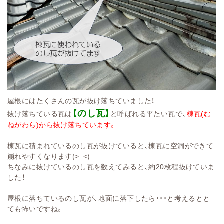
屋根にはたくさんの瓦が抜け落ちていました！
【のし瓦】
抜け落ちている瓦は
と呼ばれる平たい瓦で、
棟瓦(む
ねがわら)から抜け落ちています。
棟瓦に積まれているのし瓦が抜けていると、棟瓦に空洞ができて
崩れやすくなります(>_<)
ちなみに抜けているのし瓦を数えてみると、約20枚程抜けていま
した！
屋根に落ちているのし瓦が、地面に落下したら・・・と考えるとと
ても怖いですね。