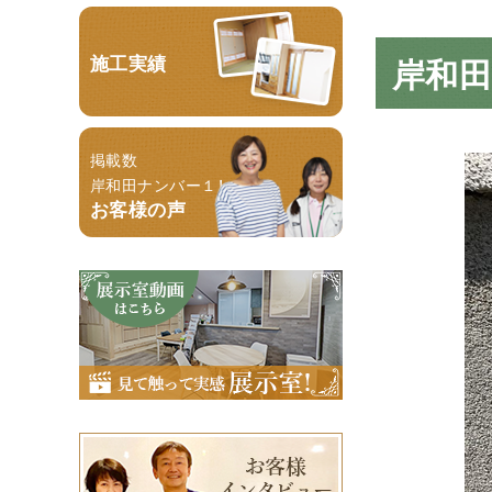
施工実績
岸和田
掲載数
岸和田ナンバー１！
お客様の声