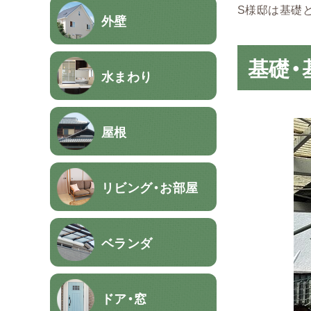
S様邸は基礎
外壁
基礎・
水まわり
屋根
リビング・お部屋
ベランダ
ドア・窓