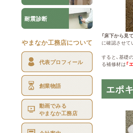
耐震診断
「床下から見
やまなか工務店について
に確認させて
すると、基礎
代表プロフィール
る補修材は
「
創業物語
エポ
動画でみる
やまなか工務店