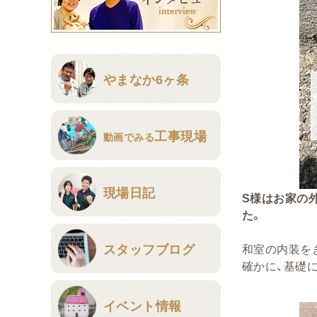
やまなか6ヶ条
工事現場
動画でみる
現場日記
S様はお家の
た。
スタッフブログ
和室の内装を
確かに、基礎
イベント情報