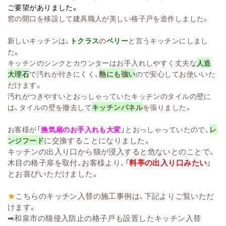
ご要望がありました。
窓の開口を移設して建具職人が美しい格子戸を造作しました。
新しいキッチンは、
トクラス
の
ベリー
と言うキッチンにしまし
た。
キッチンのシンクとカウンターはお手入れしやすく丈夫な
人造
大理石
で汚れが付きにくく、
熱にも強い
ので安心してお使いいた
だけます。
汚れがつきやすいとおっしゃっていたキッチンのタイルの壁に
は、タイルの壁を撤去して
キッチンパネル
を張りました。
お客様が「
換気扇のお手入れも大変
」とおっしゃっていたので、
レ
に交換することになりました。
ンジフード
キッチンの出入り口から猫が浸入すると危ないとのことで、
木目の格子扉を取付、お客様より、「
料亭の出入り口みたい
」
とお喜びいただけました。
★
こちらのキッチン入替の施工事例は、下記よりご覧いただ
けます。
➡
和泉市の猫侵入防止の格子戸も設置したキッチン入替