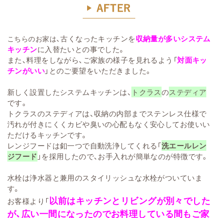
古くなったキッチンを
収納量が多いシステム
こちらのお家は、
キッチン
に入替たいとの事でした。
また、料理をしながら、ご家族の様子を見れるよう「
対面キッ
チンがいい
」とのご要望をいただきました。
新しく設置したシステムキッチンは、
トクラス
の
ステディア
です。
トクラスのステディアは、収納の内部までステンレス仕様で
汚れが付きにくくカビや臭いの心配もなく安心してお使いい
ただけるキッチンです。
レンジフードは釦一つで自動洗浄してくれる「
洗エールレン
ジフード
」を採用したので、お手入れが簡単なのが特徴です。
水栓は浄水器と兼用のスタイリッシュな水栓がついていま
す。
以前はキッチンとリビングが別々でした
お客様より「
が、広い一間になったのでお料理している間もご家