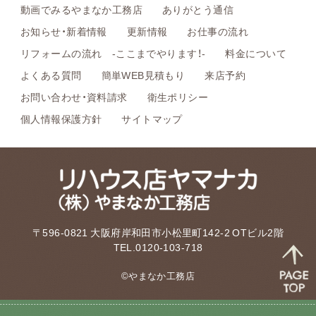
動画でみるやまなか工務店
ありがとう通信
お知らせ・新着情報
更新情報
お仕事の流れ
リフォームの流れ -ここまでやります！-
料金について
よくある質問
簡単WEB見積もり
来店予約
お問い合わせ・資料請求
衛生ポリシー
個人情報保護方針
サイトマップ
〒596-0821 大阪府岸和田市小松里町142-2 OTビル2階
TEL.0120-103-718
©やまなか工務店