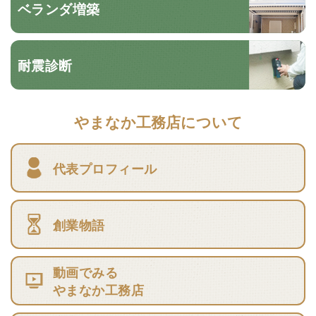
ベランダ増築
耐震診断
やまなか工務店について
代表プロフィール
創業物語
動画でみる
やまなか工務店