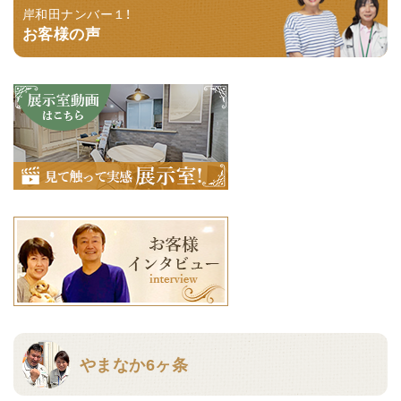
岸和田ナンバー１！
お客様の声
やまなか6ヶ条