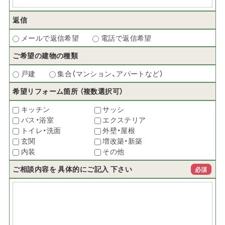
返信
メールで返信希望
電話で返信希望
ご希望の建物の種類
戸建
集合（マンション、アパートなど）
希望リフォーム箇所
（複数選択可）
キッチン
サッシ
バス・浴室
エクステリア
トイレ・洗面
外壁・屋根
玄関
増改築・新築
内装
その他
ご相談内容を
具体的にご記入
下さい
必須