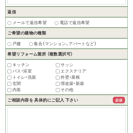
返信
メールで返信希望
電話で返信希望
ご希望の建物の種類
戸建
集合（マンション、アパートなど）
希望リフォーム箇所
（複数選択可）
キッチン
サッシ
バス・浴室
エクステリア
トイレ・洗面
外壁・屋根
玄関
増改築・新築
内装
その他
ご相談内容を
具体的にご記入
下さい
必須