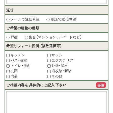
返信
メールで返信希望
電話で返信希望
ご希望の建物の種類
戸建
集合（マンション、アパートなど）
希望リフォーム箇所
（複数選択可）
キッチン
サッシ
バス・浴室
エクステリア
トイレ・洗面
外壁・屋根
玄関
増改築・新築
内装
その他
ご相談内容を
具体的にご記入
下さい
必須