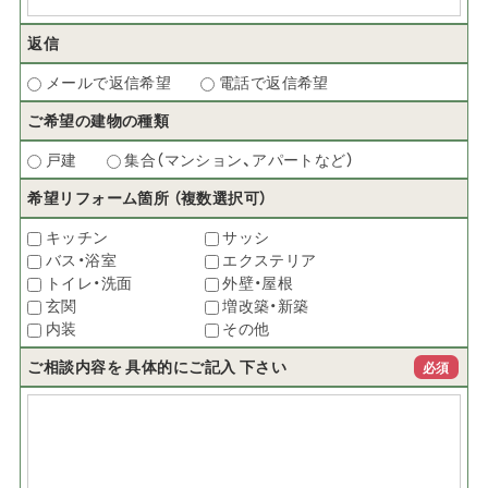
返信
メールで返信希望
電話で返信希望
ご希望の建物の種類
戸建
集合（マンション、アパートなど）
希望リフォーム箇所
（複数選択可）
キッチン
サッシ
バス・浴室
エクステリア
トイレ・洗面
外壁・屋根
玄関
増改築・新築
内装
その他
ご相談内容を
具体的にご記入
下さい
必須